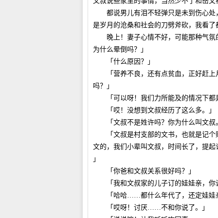
文叔说些家里的事情，当然少不了和岳父
都说男儿有泪不轻弹只是未到伤心处，
是岁月的沧桑和社会的刀劈斧砍，我看了
晚上！妻子心情不好，可能那种气氛的
为什么晕倒吗？」
「什么原因？」
「营养不良，还有点贫血，正好赶上月
吗？」
「可以呀！我们力所能及的情况下都是
「哎！没想到文叔经历了这么多。」
「文叔不是姓许吗？你为什么叫文叔
「文叔是村支部的文书，也就是记个账
文的，我们小辈叫文叔，时间长了，提起
」
「你爸和文叔关系很好吗？」
「我和文叔家的儿子订的娃娃亲，你说
「哈哈……都什么年代了，还定娃娃
「哎呀！讨厌……不和你说了。」