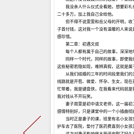
我没亲人什么仪式全看她，想要彩礼也
二十多万，加上我自己全给他。
但不得不说雯雯和岳父母的开明，收了1
子首付钱，这对我一个没有温暖的人来说
感珍惜。
第二章：初遇文叔
每个人都有属于自己的故事，深深地埋
同样一个时代，同样的故事，即使我们
这些秘密若隐如现，难辨真假，这就是属
从我们结婚的三年的时间段里我们的关
线路就是开苞、做爱、怀孕、生女，现在
忙带着，我是键盘侠，在我看来代码就是
我对钱从不开玩笑。
妻子周雯是初中语文老师，这一届初二
感情特别好，只是课堂中的一个小插曲彻
当时正是妻子的课，班里有名小女孩突
护车去了医院，垫付了医药费直到小女孩
这次对妻子影响很大我还安慰了好久