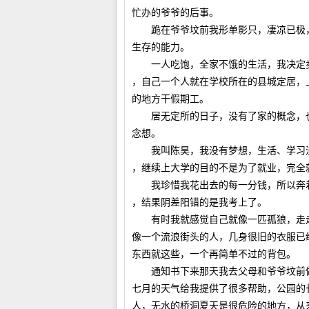
忙办的爷爷的后事。
跪在爷爷坟前我形单影只，凄凉已极，
生存的能力。
一人吃饱，全家不饿的生活，我决定卖
，自己一个人就在学校所在的县城定居，
的地方干假期工。
居无定所的日子，没有了家的概念，也
念想。
我叫陈昊，我没有梦想，生活、学习没
，继续上大学的目的不是为了就业，完全
我珍惜我花出去的每一分钱，所以奔着
，结果阴差阳错的是我考上了。
有时我就感觉自己就像一匹孤狼，走走
像一个流浪街头的人，几身很旧的衣服已
东西就这些，一个再简单不过的背包。
通知书下来那天我去父母和爷爷坟前做
七月的天气给我提供了很多帮助，公园的
人，无水的桥洞夏天是很危险的地方，从