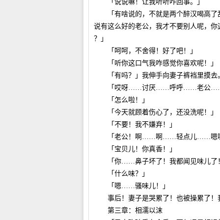
「说说嘛！让我听听咋回事。」
「有啥说的，不就是两个醉汉喝高了乱
说有这么好的老公，我才不要别人呢，你
？」
「呵呵，不舍得！好了吧！」
「听你这口气我咋感觉你喜欢呢！」
「有吗？」我伸手向妻子裤裆里摸去
「哎呀……讨厌……呼呼……老公…
「怎么啦！」
「今天就顾着伤心了，还没洗呢！」
「不要！我不嫌弃！」
「老公！啊……啊……轻点儿……嗯
「宝贝儿！你真香！」
「你……鼻子坏了！我都闻见味儿了
「什么味？」
「嗯……骚味儿！」
事后！妻子是哭累了！也被操累了！
第三章：相濡以沫