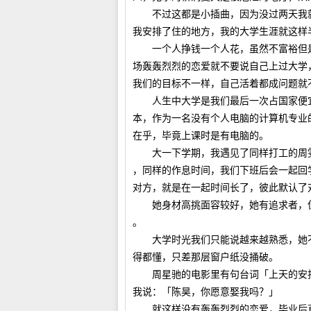
不过这都是小插曲，因为没过两天我就
我安排了住的地方，我的大学生涯就这样
一个人挣钱一个人花，虽然不富裕但是
场轰轰烈烈的恋爱就不要说自己上过大学
我们的目标不一样，自己活着都成问题就
人生中大学是我们最后一次占国家便宜
本，作为一名没有个人电脑的计算机专业
在乎，毕竟上课时是有电脑的。
大一下学期，我遇见了同样打工的周雯
，同样的作息时间，我们下班后会一起回
对方，就是在一起时间长了，彼此默认了
她身材高挑面容较好，她有追求者，但
。
大学时光我们只能说越来越熟悉，她不
得都懂，只差那层窗户纸没捅破。
周星驰的电影里有句台词「上天的安排
我说：「陈昊，你愿意娶我吗？」
就这样没有轰轰烈烈的恋爱，毕业后直