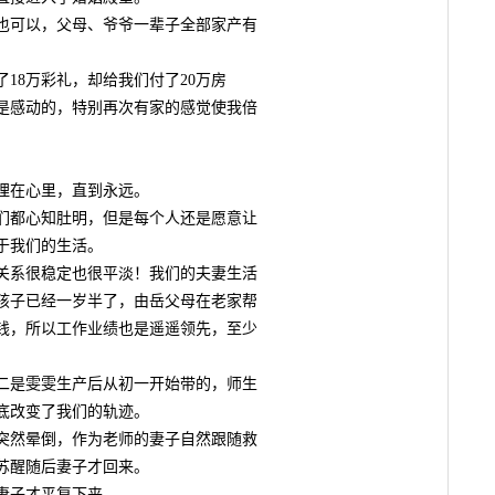
可以，父母、爷爷一辈子全部家产有
8万彩礼，却给我们付了20万房
是感动的，特别再次有家的感觉使我倍
在心里，直到永远。
都心知肚明，但是每个人还是愿意让
于我们的生活。
系很稳定也很平淡！我们的夫妻生活
孩子已经一岁半了，由岳父母在老家帮
钱，所以工作业绩也是遥遥领先，至少
是雯雯生产后从初一开始带的，师生
底改变了我们的轨迹。
然晕倒，作为老师的妻子自然跟随救
苏醒随后妻子才回来。
妻子才平复下来。