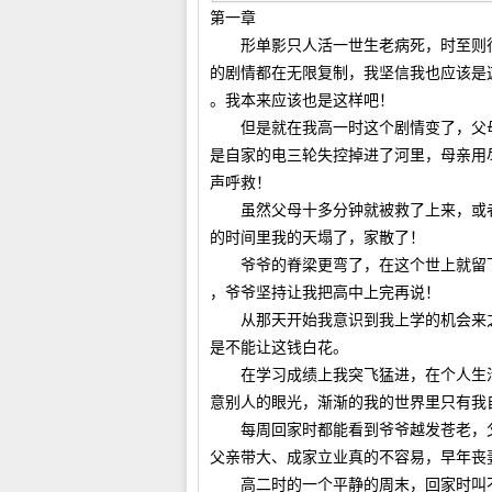
第一章
形单影只人活一世生老病死，时至则行
的剧情都在无限复制，我坚信我也应该是
。我本来应该也是这样吧！
但是就在我高一时这个剧情变了，父母
是自家的电三轮失控掉进了河里，母亲用
声呼救！
虽然父母十多分钟就被救了上来，或者
的时间里我的天塌了，家散了！
爷爷的脊梁更弯了，在这个世上就留下
，爷爷坚持让我把高中上完再说！
从那天开始我意识到我上学的机会来之
是不能让这钱白花。
在学习成绩上我突飞猛进，在个人生活
意别人的眼光，渐渐的我的世界里只有我
每周回家时都能看到爷爷越发苍老，父
父亲带大、成家立业真的不容易，早年丧
高二时的一个平静的周末，回家时叫不