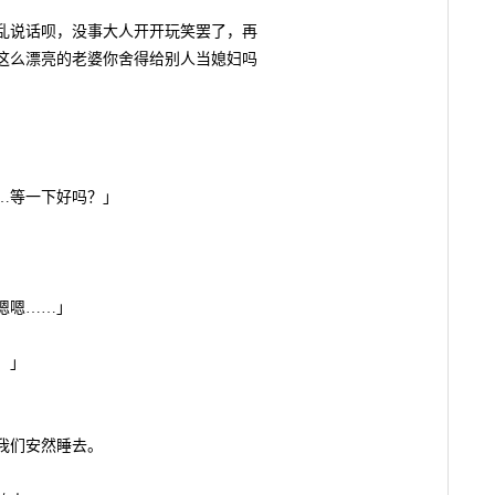
说话呗，没事大人开开玩笑罢了，再
这么漂亮的老婆你舍得给别人当媳妇吗
。
…等一下好吗？」
嗯嗯……」
！」
我们安然睡去。