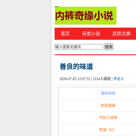
首页
另类小说
武侠古典
你的位置：
首页
>
都市激情
善良的味道
2026-07-05 12:07:53 |
5224人围观 |
评论:
0
猫咪视频
色色漫画
书包小说网
危城（H）