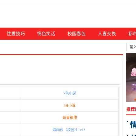
性爱技巧
情色笑话
校园春色
人妻交换
都
7色小说
5H小说
推荐
娇妻很甜
烟雨夜（校园H 1v1）