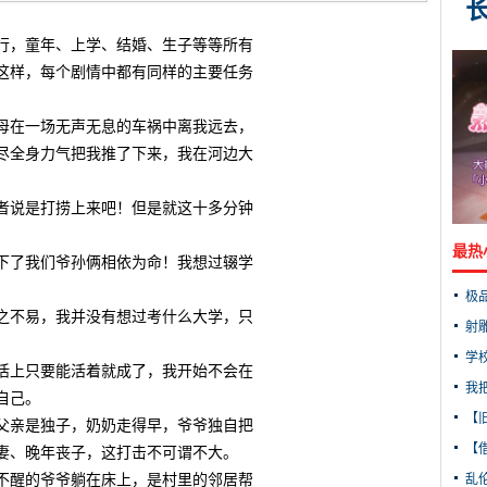
，童年、上学、结婚、生子等等所有
这样，每个剧情中都有同样的主要任务
在一场无声无息的车祸中离我远去，
尽全身力气把我推了下来，我在河边大
说是打捞上来吧！但是就这十多分钟
最热
了我们爷孙俩相依为命！我想过辍学
极
不易，我并没有想过考什么大学，只
射
学
上只要能活着就成了，我开始不会在
我
自己。
【
亲是独子，奶奶走得早，爷爷独自把
【借
妻、晚年丧子，这打击不可谓不大。
醒的爷爷躺在床上，是村里的邻居帮
乱