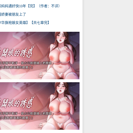
和妈妈通奸快10年【完】（作者：不详）
婚娇妻被朋友上了
中华旗袍娘女英雄】【共七章完】