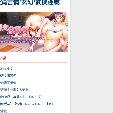
长篇言情‘玄幻’武侠连载
小说
品的美少女
雕淫女黄蓉传
校的淫荡姐妹
把表姐夫一家女人都上
旧情复燃，再操五十一岁的王姨】
种受孕】【作者：benchuchuben】【完】
伦家庭