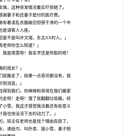
安逸，这种突发情况着实吓到她了。
谢妻子和还妻子垫付的医疗费。
有着凌乱衣服破旧但很干净的一个中
也是请客人入座。
是不是叫许文瑞，东北XX村人。」
老师你怎么知道？」
我是周雯呀！我名字还是你取的呢！
海的闺女？」
就搬走了，结果一点音讯都没有，我
听到消息。」
得到我们，你婶婶和哥哥在我们搬家
的走呀！走呀！饿了就翻翻垃圾箱，经
了小雪，我这才感觉我活着还有些意义
计我也快没活下去的动力了。」
，班主任老师也是找个理由告辞了。
、递纸巾、叫外卖、接小雪，妻子陪