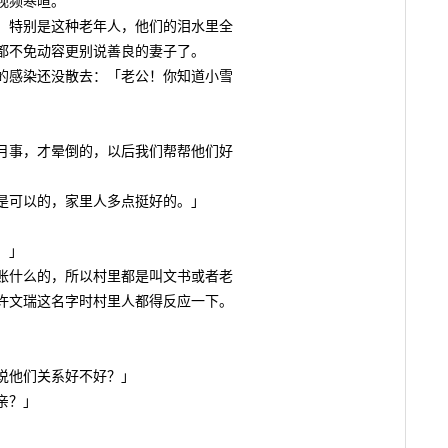
视频寒暄。
特别是这种老年人，他们的泪水里全
都不免动容更别说善良的妻子了。
感染还没散去：「老公！你知道小雪
事，才晕倒的，以后我们帮帮他们好
可以的，家里人多点挺好的。」
。」
什么的，所以村里都是叫文书或者老
许文瑞这名字时村里人都得反应一下。
他们关系好不好？」
亲？」