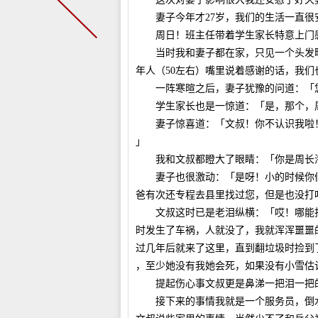
妻子今年才27岁，我们的生活一直很
周日！班主任带着学生家长特意上门感
当时我和妻子都在家，只见一个头发略
年人（50左右）嘴里说着感谢的话，我们
一阵寒暄之后，妻子犹豫的问道：「您
学生家长也是一惊道：「是，那个，周
妻子惊喜道：「文叔！你不认识我啦！
」
我和文叔都瞪大了眼睛：「你是周长
妻子也很激动：「是呀！小的时候你们
爸有次还专程去县里找过您，但是也没打
文叔这时已是老泪纵横：「哎！哪能找
时发生了车祸，人就没了，我就浑浑噩噩
过几年后就来了这里，直到翻垃圾时捡到
，至少她没有我她会死，如果没有小雪估
提起伤心事文叔更是鼻涕一把泪一把的
接下来的事情我就是一个服务员，倒水