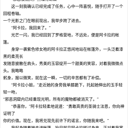
这一刻我确认已经完成了任务，心中一阵喜悦，随手打开了一个
回程卷轴。
一个光影之门在眼前现出，我举步跨了进去。
“阿卡拉，我回来了。”
光芒一闪，我已经回到了罗格营地，不远处，便是阿卡拉的帐
篷。
身穿一袭紫色修女袍的阿卡拉正悠闲地站在帐篷外，一头泛着漆
黑的柔亮长
发随意披散在肩头，秀美的玉容绽开一个甜美的笑容，对着我微微点
头。我略略
躬身，报以微笑，就在这一瞬，一切的辛苦都有了补偿。
“阿卡拉小姐，”走近她的身旁我单膝跪下，托起她伸出的玉手轻
轻一吻，
“邪恶洞窟内已经重现光明，所有的魔物都被消灭了。”
“恭喜你，”阿卡拉轻柔地说道：“勇敢高贵的圣骑士法恩，你向神
证明了
你的价值。现在，我将兑现先前许下的诺言，你随我来吧。”
我起身随着她走进帐篷，抬目就见阿卡拉转过身来，正对着我宽