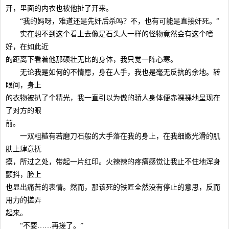
开，里面的内衣也被他扯了开来。
“我的妈呀，难道还是先奸后杀吗？不，也有可能是直接奸死。”
实在想不到这个看上去像是石头人一样的怪物竟然会有这个嗜
好，在如此近
的距离下看着他那硕壮无比的身体，我只觉一阵心寒。
无论我是如何的不情愿，身在人手，我也是毫无反抗的余地。转
眼间，身上
的衣物被扒了个精光，我一直引以为傲的骄人身体便赤裸裸地呈现在
了对方的眼
前。
一双粗糙有若磨刀石般的大手落在我的身上，在我细嫩光滑的肌
肤上肆意抚
摸，所过之处，带起一片红印。火辣辣的疼痛感觉让我止不住地浑身
颤抖，脸上
也显出痛苦的表情。然而，那该死的铁匠全然没有停止的意思，反而
用力的搓弄
起来。
“不要……再搓了。”