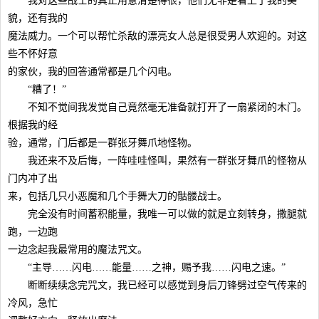
我对这些战士的真正用意清楚得很，他们无非是看上了我的美
貌，还有我的
魔法威力。一个可以帮忙杀敌的漂亮女人总是很受男人欢迎的。对这
些不怀好意
的家伙，我的回答通常都是几个闪电。
“糟了！”
不知不觉间我发觉自己竟然毫无准备就打开了一扇紧闭的木门。
根据我的经
验，通常，门后都是一群张牙舞爪地怪物。
我还来不及后悔，一阵哇哇怪叫，果然有一群张牙舞爪的怪物从
门内冲了出
来，包括几只小恶魔和几个手舞大刀的骷髅战士。
完全没有时间蓄积能量，我唯一可以做的就是立刻转身，撒腿就
跑，一边跑
一边念起我最常用的魔法咒文。
“主导……闪电……能量……之神，赐予我……闪电之速。”
断断续续念完咒文，我已经可以感觉到身后刀锋劈过空气传来的
冷风，急忙