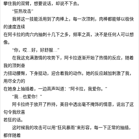
攀住我的双臂，想要说话，却说不下去。
“狂热攻击”
我将这一技能活用到了肉棒上，每一次顶刺，肉棒都能够以极快
的速度连续
在阿卡拉的肉穴内抽刺十几下之多，频率之高，决不是任何人可以想
像。
“你，哎…好，好舒服…”
在我这充满激情的攻势下，阿卡拉逐渐开始了热情的反应，随着
我的顶刺奋
力扭动腰臀，下身挺动，迎合着我的动作。她的反应越加刺激了我，
用尽全力的
在她身上抽插着，一边高声叫道：“阿卡拉，我爱你。”
“我…也爱你！”
阿卡拉终于放开了矜持，美目中透出毫不掩饰的情意，说出了这
句令我欣喜
若狂的话。
这时候我的攻击可以用“狂风暴雨”来形容，每一下正常的抽插，
都伴随着