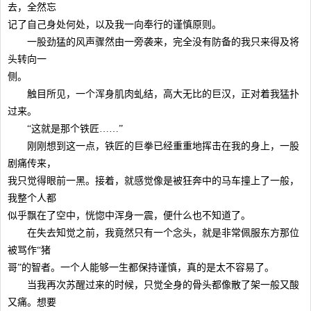
去，全然忘
记了自己身处何处，以及我一向奉行的谨慎原则。
一股劲猛的风声骤然由一旁袭来，完全没有防备的我只来得及将
头转向一
侧。
触目所见，一个浑身肌肉虬结，高大无比的巨汉，正对着我猛扑
过来。
“这就是那个铁匠……”
刚刚想到这一点，铁匠的巨拳已经重重地挥击在我的身上，一股
剧痛传来，
我只觉得眼前一黑。接着，就感觉像是被狂奔中的马车撞上了一般，
我整个人都
似乎飘在了空中，恍惚中浑身一震，便什么也不知道了。
在失去知觉之前，我竟然只有一个念头，就是非常佩服东方那位
被骂作“猪
哥”的智者。一个人能够一生都保持谨慎，真的是太不容易了。
当我再次苏醒过来的时候，只觉全身的骨头都像散了架一般又酸
又痛。想要