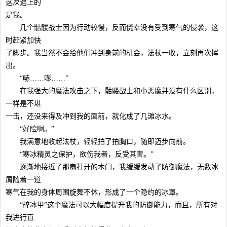
这次遇上的
是我。
几个骷髅战士因为行动较慢，反而侥幸没有受到寒气的侵袭，这
时赶紧加快
了脚步。我当然不会给他们冲到身前的机会，法杖一收，立刻再次挥
出。
“哧……嘭……”
在我强大的魔法攻击之下，骷髅战士和小恶魔并没有什么区别，
一样是不堪
一击，还没来得及冲到我的面前，就化成了几滩冰水。
“好险啊。”
我满意地收起法杖，轻轻拍了拍胸口，随即迈步向前。
“寒冰精灵之保护，欲伤我者，反受其害。”
逐渐地接近了那扇打开的木门，我缓缓发动了防御魔法，无数冰
屑随着一道
寒气在我的身体周围旋舞不休，形成了一个隐约的冰罩。
“碎冰甲”这个魔法可以大幅度提升我的防御能力，而且，所有对
我进行直