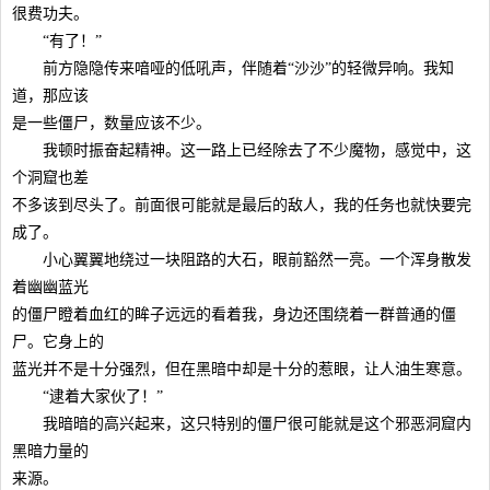
很费功夫。
“有了！”
前方隐隐传来喑哑的低吼声，伴随着“沙沙”的轻微异响。我知
道，那应该
是一些僵尸，数量应该不少。
我顿时振奋起精神。这一路上已经除去了不少魔物，感觉中，这
个洞窟也差
不多该到尽头了。前面很可能就是最后的敌人，我的任务也就快要完
成了。
小心翼翼地绕过一块阻路的大石，眼前豁然一亮。一个浑身散发
着幽幽蓝光
的僵尸瞪着血红的眸子远远的看着我，身边还围绕着一群普通的僵
尸。它身上的
蓝光并不是十分强烈，但在黑暗中却是十分的惹眼，让人油生寒意。
“逮着大家伙了！”
我暗暗的高兴起来，这只特别的僵尸很可能就是这个邪恶洞窟内
黑暗力量的
来源。