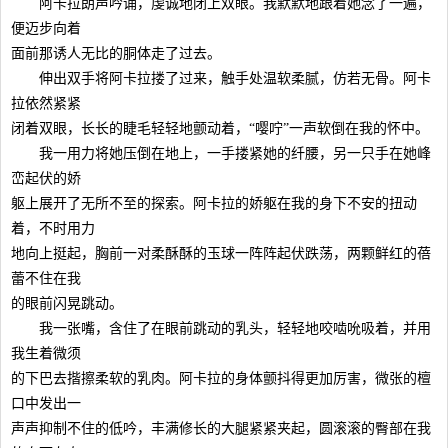
阿卡拉朗声吟诵，虔诚地闭上双眼。我默默地跟着她念了一遍，
便迈步向着
面前那诱人无比的胴体走了过去。
伸出双手将阿卡拉搂了过来，触手处温软柔腻，仿若无骨。阿卡
拉依然紧紧
闭着双眼，长长的睫毛轻轻地颤动着，“嘤咛”一声软倒在我的怀中。
我一用力将她压倒在地上，一手搂紧她的纤腰，另一只手在她峰
峦起伏的娇
躯上展开了无所不至的探索。阿卡拉的娇躯在我的身下不安的扭动
着，不时用力
地向上挺起，胸前一对柔酥酥的玉球一阵阵起伏跌荡，两颗鲜红的蓓
蕾不住在我
的眼前闪晃跳动。
我一张嘴，含住了在眼前跳动的乳头，轻轻地咬啮吮吸着，并用
我生着微须
的下巴去揩擦柔软的乳肉。阿卡拉的身体颤抖得更加厉害，微张的檀
口中发出一
声声抑制不住的低吟，丰满修长的大腿紧紧夹起，圆滚滚的臀部在我