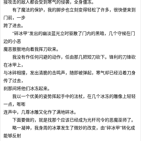
接攻击的敌人都会受到寒气的侵袭，全身僵冻。
有了魔法的保护，我的脚步也立刻变得轻松了许多，很快便来到
门前，一步
跨了进去。
“碎冰甲”发出的幽淡蓝光立时驱散了门内的黑暗，几个守候在门
边的小恶
魔恶狠狠地向着我挥刀砍来。
我没有作任何闪避的动作，任由那几把短刀砍下。锋利的刀锋砍
在冰甲上，
与冰碎相撞，发出清脆的击鸣声，随即被弹起，寒气却已经沿着刀身
传了过去，
刹那间将他们冰冻起来。
我以一个优美的姿势挥起手中的法杖，在几个冰冻的雕像上轻轻
一点，嘭嘭
连声中，几尊冰雕又化作了满地碎冰。
下面要做的，就是找那个应该已经成为光杆司令的恶魔巫师了。
略一凝神，我身周的冰罩发生了微妙的改变，由“碎冰甲”转化成
能够反射