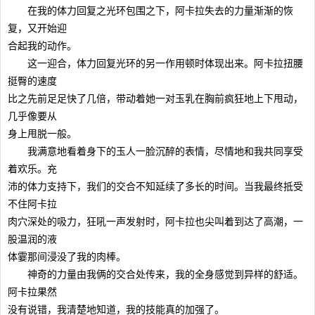
在我的体力回复之光环包围之下，阿卡拉失去的力量渐渐的恢
复，又开始迎
合起我的动作。
这一迎合，体力回复光环的另一作用顿时体现出来。阿卡拉扭腰
挺臀的速度
比之先前足足快了几倍，带动着她一对玉乳在胸前疯狂地上下甩动，
几乎像要从
身上甩脱一般。
我满意地看着身下的玉人一脸沉醉的表情，尽情地和我共同享受
着欢乐。充
沛的体力支持下，我们的交合不知延续了多长的时间。当我最终抵受
不住阿卡拉
肉穴深处的吸力，狂吼一声发射时，阿卡拉也尖叫着到达了高潮，一
股温润的液
体霎那间浸没了我的肉棒。
神奇的力量由我俩的交合处传来，我的全身感觉到异样的舒适。
阿卡拉果然
没有说错，我清楚地知道，我的技能真的加强了。