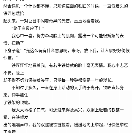
然会遇见一个什么都不懂，只知道搓面的铁匠的时候，一直低着头的
铁匠忽然抬
起头来，一对巨目中闪着奇异的光芒，直直地看着我。
“终于有反应了！”
我心中一喜，努力牵动脸上的肌肉，露出一个可能很娇媚的表
情，扭动了一
下身子道：“光这么玩有什么意思啊，来呀，放下我，让人家好好伺候
你嘛。”
铁匠怔怔地看着我，有若生铁铸就的脸上毫无表情。我心中忐忑
不安，脸上
却不得不努力保持着笑容，只觉每一秒钟都像是一年般漫长。
不知过了多久，一直在身上活动的大手终于离开。铁匠直起身
来，伸手抓住
了铁架的顶端。
我大大地松了口气，可还没来得及高兴，双腿上缠着的铁链一
紧，在铁架发
出的嘎嘎声中，我的双腿被铁链拉着，缓缓地向上举起，很快便举过
了肩膀。