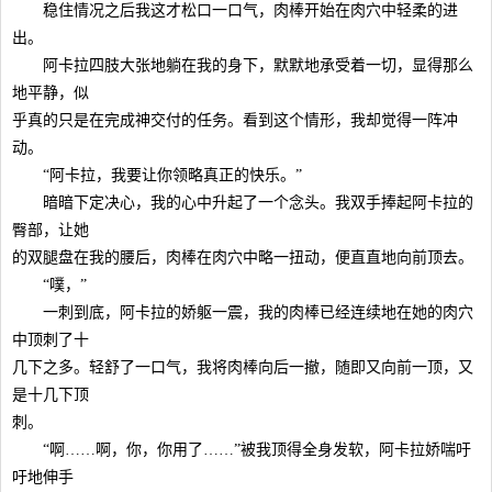
稳住情况之后我这才松口一口气，肉棒开始在肉穴中轻柔的进
出。
阿卡拉四肢大张地躺在我的身下，默默地承受着一切，显得那么
地平静，似
乎真的只是在完成神交付的任务。看到这个情形，我却觉得一阵冲
动。
“阿卡拉，我要让你领略真正的快乐。”
暗暗下定决心，我的心中升起了一个念头。我双手捧起阿卡拉的
臀部，让她
的双腿盘在我的腰后，肉棒在肉穴中略一扭动，便直直地向前顶去。
“噗，”
一刺到底，阿卡拉的娇躯一震，我的肉棒已经连续地在她的肉穴
中顶刺了十
几下之多。轻舒了一口气，我将肉棒向后一撤，随即又向前一顶，又
是十几下顶
刺。
“啊……啊，你，你用了……”被我顶得全身发软，阿卡拉娇喘吁
吁地伸手