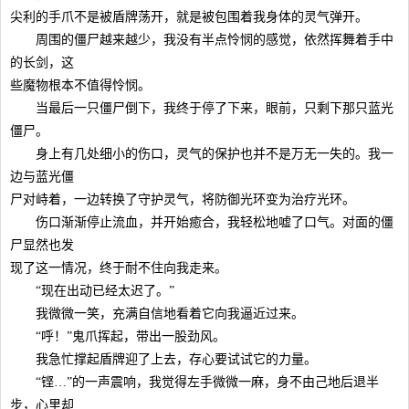
尖利的手爪不是被盾牌荡开，就是被包围着我身体的灵气弹开。
周围的僵尸越来越少，我没有半点怜悯的感觉，依然挥舞着手中
的长剑，这
些魔物根本不值得怜悯。
当最后一只僵尸倒下，我终于停了下来，眼前，只剩下那只蓝光
僵尸。
身上有几处细小的伤口，灵气的保护也并不是万无一失的。我一
边与蓝光僵
尸对峙着，一边转换了守护灵气，将防御光环变为治疗光环。
伤口渐渐停止流血，并开始癒合，我轻松地嘘了口气。对面的僵
尸显然也发
现了这一情况，终于耐不住向我走来。
“现在出动已经太迟了。”
我微微一笑，充满自信地看着它向我逼近过来。
“呼！”鬼爪挥起，带出一股劲风。
我急忙撑起盾牌迎了上去，存心要试试它的力量。
“铿…”的一声震响，我觉得左手微微一麻，身不由己地后退半
步，心里却