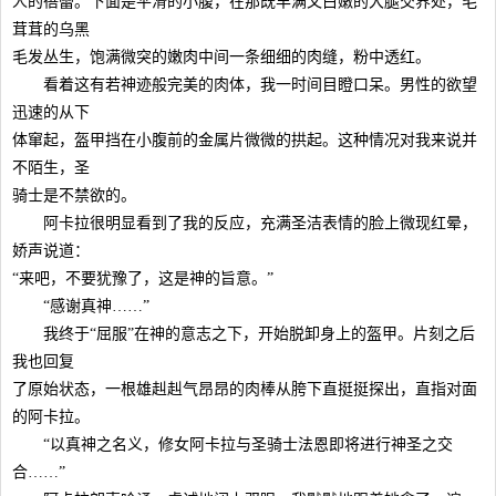
人的蓓蕾。下面是平滑的小腹，在那既丰满又白嫩的大腿交界处，毛
茸茸的乌黑
毛发丛生，饱满微突的嫩肉中间一条细细的肉缝，粉中透红。
看着这有若神迹般完美的肉体，我一时间目瞪口呆。男性的欲望
迅速的从下
体窜起，盔甲挡在小腹前的金属片微微的拱起。这种情况对我来说并
不陌生，圣
骑士是不禁欲的。
阿卡拉很明显看到了我的反应，充满圣洁表情的脸上微现红晕，
娇声说道：
“来吧，不要犹豫了，这是神的旨意。”
“感谢真神……”
我终于“屈服”在神的意志之下，开始脱卸身上的盔甲。片刻之后
我也回复
了原始状态，一根雄赳赳气昂昂的肉棒从胯下直挺挺探出，直指对面
的阿卡拉。
“以真神之名义，修女阿卡拉与圣骑士法恩即将进行神圣之交
合……”