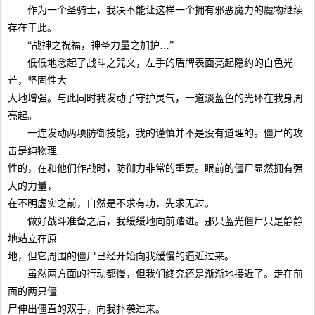
作为一个圣骑士，我决不能让这样一个拥有邪恶魔力的魔物继续
存在于此。
“战神之祝福，神圣力量之加护…”
低低地念起了战斗之咒文，左手的盾牌表面亮起隐约的白色光
芒，坚固性大
大地增强。与此同时我发动了守护灵气，一道淡蓝色的光环在我身周
亮起。
一连发动两项防御技能，我的谨慎并不是没有道理的。僵尸的攻
击是纯物理
性的，在和他们作战时，防御力非常的重要。眼前的僵尸显然拥有强
大的力量，
在不明虚实之前，自然是不求有功，先求无过。
做好战斗准备之后，我缓缓地向前踏进。那只蓝光僵尸只是静静
地站立在原
地，但它周围的僵尸已经开始向我缓慢的逼近过来。
虽然两方面的行动都慢，但我们终究还是渐渐地接近了。走在前
面的两只僵
尸伸出僵直的双手，向我扑袭过来。