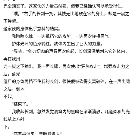
完全踏实了。这家伙的力量虽然强，但我已经确认可以承受得住。
“噗，”右手的长剑一扬，其快无比地砍在它的身上，却是一震之
下弹起。
这家伙的身体出乎意料的结实。
我暗暗吃惊，一边抵挡它的攻势，一边再次转换灵气。
护体光环的色泽转红，我体内生出了巨大的力量。
“噗哧，”剑刃切肉的声音再次响起，长剑深深地刺入它的体内，
再在我用
力一拔之下抽出。我一声长啸，再次使出“狂热攻击”。增强攻击力之
后，蓝光
僵尸的身体再挡不住我的长剑，很快便被砍得支离破碎，在一声尖啸
之后，倒地
不起。
“结束了。”
我收起长剑，忽然发觉洞窟内的黑暗在渐渐消散，几道柔和的光
线从上方射
下。
“邪恶被消灭，黑暗将退去”