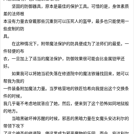
坚固的防御器具，原本是最佳的保护工具。可惜的是，身体素质
差的法师根
本没有力量去穿戴那些沉重到可以压死人的盔甲，最多也只能使用一
些皮制的防
具。
在这种情况下，附带魔法保护的防具便成为了法师们的最爱。一
件轻便的布
衣，一旦加上了适当的魔法保护，防御效果很可能会比金属铠甲还
好。
如果我可以将她当初失落在修道院中的魔法铁锤找回来，她可以
帮我为我的
一件装备附加魔法力量。当罗格营地的铁匠恰希向我提出这个交换条
件的时候，
我几乎毫不考虑地就答应了她，然后，便来到了这个恐怖如同地狱般
的地方。
当暗黑破坏神苏醒的时候，邪恶的黑暗力量在女魔头安达利尔的
带领下攻下
了这个神圣的修道院，使这里成为邪恶魔物的乐园。而今，安达利尔