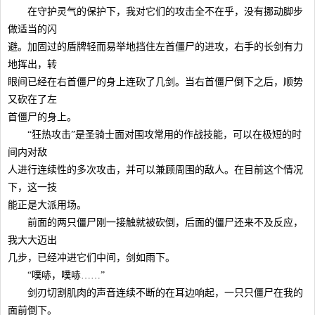
在守护灵气的保护下，我对它们的攻击全不在乎，没有挪动脚步
做适当的闪
避。加固过的盾牌轻而易举地挡住左首僵尸的进攻，右手的长剑有力
地挥出，转
眼间已经在右首僵尸的身上连砍了几剑。当右首僵尸倒下之后，顺势
又砍在了左
首僵尸的身上。
“狂热攻击”是圣骑士面对围攻常用的作战技能，可以在极短的时
间内对敌
人进行连续性的多次攻击，并可以兼顾周围的敌人。在目前这个情况
下，这一技
能正是大派用场。
前面的两只僵尸刚一接触就被砍倒，后面的僵尸还来不及反应，
我大大迈出
几步，已经冲进它们中间，剑如雨下。
“噗哧，噗哧……”
剑刃切割肌肉的声音连续不断的在耳边响起，一只只僵尸在我的
面前倒下。