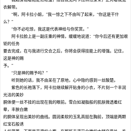
衣解带。
“啊，阿卡拉小姐，”我一惊之下不由叫了起来，“你这是干什
么？”
“你不必吃惊，我这是代表神给与你奖赏。”
阿卡拉脸上是一副庄重的神情，缓缓地说道：“你今后还有更加艰
钜的任务
要去完成，在与我进行交合之后，你将会获得技能上的增强。记住，
这是神的赐
予。”
“只是神的赐予吗？”
听到她的话，我不由呆在了原地，心中隐约感到一丝酸楚。
紫色的长袍落下，阿卡拉继续解开贴身的小衣，不片刻一个丰润
光洁的美妙
胴体便一丝不挂的出现在我的眼前。雪白如凝脂般的肌肤微透着红
晕，丰腴白嫩
的胴体呈现出美妙的曲线。圆润柔软的玉乳高挺在胸前，顶端是两颗
红宝石般诱