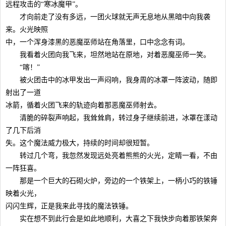
远程攻击的“寒冰魔甲”。
才向前走了没有多远，一团火球就无声无息地从黑暗中向我袭
来。火光映照
中，一个浑身漆黑的恶魔巫师站在角落里，口中念念有词。
我看着火团向我飞来，坦然地站在原地，对着恶魔巫师一笑。
“喀！”
被火团击中的冰甲发出一声闷响，我身周的冰罩一阵波动，随即
射出了一道
冰箭，循着火团飞来的轨迹向着那恶魔巫师射去。
清脆的碎裂声响起，我耸耸肩，转过身子继续前进，冰罩在漾动
了几下后消
失。这个魔法威力极大，持续的时间却很短暂。
转过几个弯，我忽然发现远处亮着熊熊的火光，定睛一看，不由
一阵狂喜。
那是一个巨大的石砌火炉，旁边的一个铁架上，一柄小巧的铁锤
映着火光，
闪闪生辉，正是我来此寻找的魔法铁锤。
实在想不到此行会是如此地顺利，大喜之下我快步向着那铁架奔