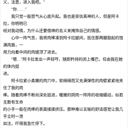
义，法恩，进入我吧。”
“你……”
我只觉一股怒气从心底升起。我也是崇信真神的人，但是阿卡
拉，你明明已
经对我动情，为什么还要借神的名义来掩饰自己的情感。
心中一阵气苦，我将肉棒凑到阿卡拉腿间，抵住那两瓣鼓起的饱
满肉唇，一
用力向着中间的肉缝顶了进去。
“嗯…”阿卡拉发出一声轻哼，随即矜持的闭上嘴巴，任由我在她
的体内挺
进。
阿卡拉紧小柔嫩的肉穴中，软绵绵而又充满弹性的肉壁紧紧地夹
住了我的肉
棒。随着肉棒不断向深处挺进，暖嫩的阴肉一阵阵的收缩蠕动，似若
无数有生命
的小手一般在肉棒的表面揉搓挤压。那种难以言喻的舒适感觉让我几
乎立时一泄
如注，吓得我急忙停下。