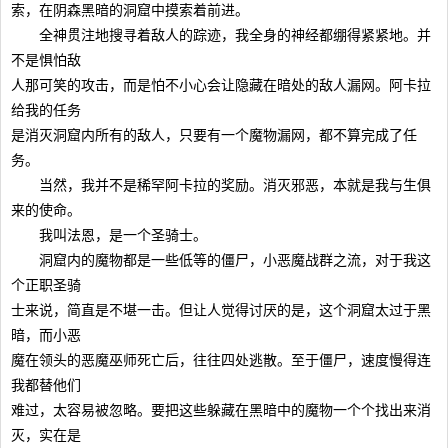
索，在阴森黑暗的洞窟中摸索着前进。
全神贯注地搜寻着敌人的踪迹，我全身的神经都绷得紧紧地。并
不是惧怕敌
人那可笑的攻击，而是怕不小心会让隐藏在暗处的敌人漏网。阿卡拉
给我的任务
是消灭洞窟内所有的敌人，只要有一个魔物漏网，都不算完成了任
务。
当然，我并不是稀罕阿卡拉的奖励。消灭邪恶，本就是我与生俱
来的使命。
我叫法恩，是一个圣骑士。
洞窟内的魔物都是一些低等的僵尸，小恶魔战群之流，对于我这
个正职圣骑
士来说，简直是不堪一击。但让人觉得讨厌的是，这个洞窟太过于黑
暗，而小恶
魔在领头的恶魔巫师死亡后，往往四处逃散。至于僵尸，速度慢得连
我都替他们
难过，太容易被忽略。要把这些躲藏在黑暗中的魔物一个个找出来消
灭，实在是