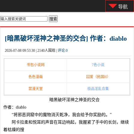
导航
你的位置：
首页
>
都市激情
[暗黑破坏淫神之神圣的交合] 作者：diablo
2026-07-08 09:53:30 |
2140人围观 |
评论:
0
书包小说网
7色小说
色色漫画
囚爱（民国H）
禁漫天堂
极品淫乱合集
暗黑破坏淫神之神圣的交合
作者：diablo
“将邪恶洞窟中的魔物消灭乾净，我会给予你奖励的。”
阿卡拉柔和悦耳的声音在耳边响起，我握紧了手中的长剑，继续
着枯燥的搜