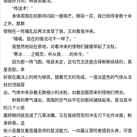
调整好方向，释放出魔法。
“传送术！”
身体周围在刹那间闪起一圈电芒，眼前一花，我已经停身数十米
之外。那群
怪物在一阵骚乱后再次发现了我，又向着我冲来。
“嘻嘻，现在的情况可不一样了。”
我悠然地站在原地，对着冲来的怪物们缓缓举起了法杖。
“寒冰……之精灵，听从我……的命令。”
因为那一阵飞跑，喘息未定，这句咒文还是念得断断续续的，真
是丢脸。幸
好我在魔法上的修为够高，随着咒文的完成，一道淡蓝色的气体从法
杖的顶端冒
出，气体中夹杂着无数细小的冰粒，向着迎面而来的怪物们喷去。
刺骨的寒气涌出，周围的空气似乎在刹那间凝结起来。首当其冲
的几个小恶
魔转眼间就变成了几尊冰雕，又在接续而至的冲击力下化作冰屑，粉
身碎骨。这
些小恶魔仗着恶魔巫师的复活能力，一向最让冒险者感到头疼，可惜