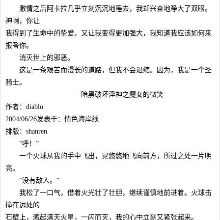
激情之后阿卡拉几乎立刻沉沉地睡去，我却兴奋地睁大了双眼。
神啊，你让
我得到了生命中的挚爱，又让我变得更加强大，我知道我应该如何来
报答你。
消灭世上的邪恶。
这是一条艰苦而漫长的道路，但我不会退缩。因为，我是一个圣
骑士。
暗黑破坏淫神之魔女的微笑
作者：diablo
2004/06/26发表于：情色海岸线
排版：shanren
“呼！”
一个火球从我的手中飞出，晃悠悠地飞向前方，所过之处一片明
亮。
“没有敌人。”
我松了一口气，借着火光壮了壮胆，继续谨慎地前进着。火球击
撞在远处的
石壁上，溅起满天火星，一闪而灭，我的心中立刻又紧张起来。