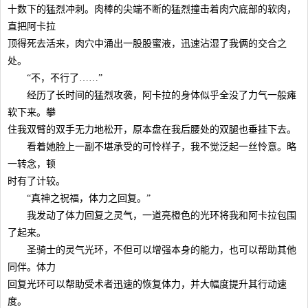
十数下的猛烈冲刺。肉棒的尖端不断的猛烈撞击着肉穴底部的软肉，
直把阿卡拉
顶得死去活来，肉穴中涌出一股股蜜液，迅速沾湿了我俩的交合之
处。
“不，不行了……”
经历了长时间的猛烈攻袭，阿卡拉的身体似乎全没了力气一般瘫
软下来。攀
住我双臂的双手无力地松开，原本盘在我后腰处的双腿也垂挂下去。
看着她脸上一副不堪承受的可怜样子，我不觉泛起一丝怜意。略
一转念，顿
时有了计较。
“真神之祝福，体力之回复。”
我发动了体力回复之灵气，一道亮橙色的光环将我和阿卡拉包围
了起来。
圣骑士的灵气光环，不但可以增强本身的能力，也可以帮助其他
同伴。体力
回复光环可以帮助受术者迅速的恢复体力，并大幅度提升其行动速
度。