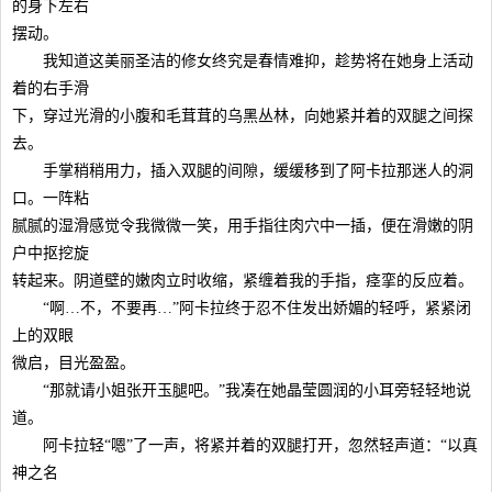
的身下左右
摆动。
我知道这美丽圣洁的修女终究是春情难抑，趁势将在她身上活动
着的右手滑
下，穿过光滑的小腹和毛茸茸的乌黑丛林，向她紧并着的双腿之间探
去。
手掌稍稍用力，插入双腿的间隙，缓缓移到了阿卡拉那迷人的洞
口。一阵粘
腻腻的湿滑感觉令我微微一笑，用手指往肉穴中一插，便在滑嫩的阴
户中抠挖旋
转起来。阴道壁的嫩肉立时收缩，紧缠着我的手指，痉挛的反应着。
“啊…不，不要再…”阿卡拉终于忍不住发出娇媚的轻呼，紧紧闭
上的双眼
微启，目光盈盈。
“那就请小姐张开玉腿吧。”我凑在她晶莹圆润的小耳旁轻轻地说
道。
阿卡拉轻“嗯”了一声，将紧并着的双腿打开，忽然轻声道：“以真
神之名