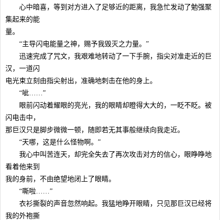
心中暗喜，等到对方进入了足够近的距离，我急忙发动了勉强聚
集起来的能
量。
“主导闪电能量之神，赐予我毁灭之力量。”
迅速完成了咒文，我艰难地转动了一下手腕，指尖对准走近的巨
汉，一道闪
电光束立刻由指尖射出，准确地刺击在他的身上。
“呲……”
眼前闪动着耀眼的亮光，我的眼睛却瞪得大大的，一眨不眨。被
闪电击中，
那巨汉只是脚步微微一顿，随即若无其事般继续向我走近。
“天哪，这是什么怪物啊。”
我心中叫苦连天，却完全失去了再次攻击对方的信心，眼睁睁地
看着他来到
我的身前，不由绝望地闭上了眼睛。
“嘶啦……”
衣衫撕裂的声音忽然响起。我猛地睁开眼睛，只见那巨汉已经将
我的外袍撕