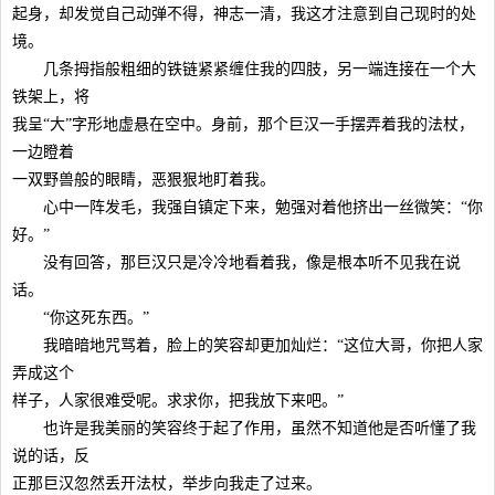
起身，却发觉自己动弹不得，神志一清，我这才注意到自己现时的处
境。
几条拇指般粗细的铁链紧紧缠住我的四肢，另一端连接在一个大
铁架上，将
我呈“大”字形地虚悬在空中。身前，那个巨汉一手摆弄着我的法杖，
一边瞪着
一双野兽般的眼睛，恶狠狠地盯着我。
心中一阵发毛，我强自镇定下来，勉强对着他挤出一丝微笑：“你
好。”
没有回答，那巨汉只是冷冷地看着我，像是根本听不见我在说
话。
“你这死东西。”
我暗暗地咒骂着，脸上的笑容却更加灿烂：“这位大哥，你把人家
弄成这个
样子，人家很难受呢。求求你，把我放下来吧。”
也许是我美丽的笑容终于起了作用，虽然不知道他是否听懂了我
说的话，反
正那巨汉忽然丢开法杖，举步向我走了过来。