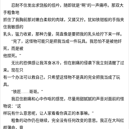
忍耐不住发出求饶般的低吟，随即就是“啊”的一声痛呼。那双大
手粗鲁地
抓住了我胸前那对嫩白柔软的肉球，又搓又拧。犹如铁钳般的手指夹
住我敏感的
乳头，猛力收紧，那种力量，简直像是要把我的乳头给拧下来一样。
“完了，这怪物可能只是把我当成一件玩具。我恐怕不是被他奸
死，而是被
他捏死。”
无比的恐惧感让我浑身冰冷，但在剧痛的侵袭下我立刻清醒了过
来。现在只
有一个办法可以救自己，只希望这怪物不是真的完全把我当成了玩
具。
“铁匠……哥哥。”
我忍住剧痛和心中作呕的感觉，尽量用甜腻腻的声音对面前的怪
物说：“这
样玩有什么意思呢，让人家看看你真正的本事嘛。”
粗鲁的动作仍在继续，完全没有任何改变的意思。我正在大叫红
颜薄命，竟