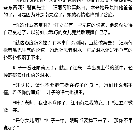
“你吼什么吼啊？这又不是我的错！我有什么义务给你记那
些东西啊？警官先生！”汪雨荷脸蛋煞白，本来她是最怕他爸爸
的了，可是因为叶楚南失踪了，她的心情也降到了谷底。
“你这什么态度啊？”汪立军有一些无奈的说道，他忽然觉得
自己变老了，以前如此乖巧的女儿竟然敢顶撞自己了。
“就这态度怎么拉？有本事什么别问，直接破案去！”汪雨荷
撅着嘴巴生气的说道，她想强忍着泪水，可是泪水还是不争气的
扑簌扑簌落了下来。
叶子一看汪雨荷哭了，就走了过来，拿出身上带的纸巾，轻
轻的擦去汪雨荷的泪水。
“汪队长，请你不要把气撒在孩子的身上，她们什么都不
懂，希望你能理解！”叶子的语气也很重。
“叶子老师，我也不瞒你了，汪雨荷是我的女儿！”汪立军微
微一笑。
“是你女儿啊？”叶子一惊，眼睛都要掉下来了，“那你不早
说呢？”