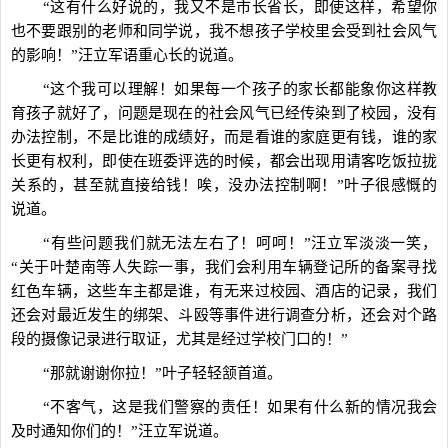
“这有什么好说的，我又不是市长省长，即使这样，希望你
也不要跟别的老师和同学说，我不想孩子学校里会受到社会风气
的影响！”汪立军语重心长的说道。
“这个我可以理解！如果每一个孩子的家长都能象你这样教
育孩子就好了，问题是现在的社会风气已经传染到了校园，没有
办法控制，不是比谁的成绩好，而是看谁的家庭更有钱，谁的家
长更有权利，即使在班委评选的时候，都会出现用请客吃饭拉拢
关系的，甚至就直接给钱！唉，没办法控制啊！”叶子很感慨的
说道。
“有些问题我们就无法左右了！呵呵！”汪立军淡淡一笑，
“关于叶楚南等人失踪一事，我们会利用车辆登记所的备案寻找
红色车辆，这些车主都是谁，有无来过校园、酒店的记录，我们
还会对最近发生的绑架、斗殴等事件进行调查分析，还会对个路
段的摄像记录进行取证，尤其是经过学校门口的！”
“那就谢谢你拉！”叶子轻轻颔首道。
“不客气，这是我们警察的责任！如果有什么新的情况我会
及时通知你们的！”汪立军说道。