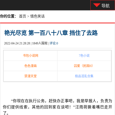
导航
你的位置：
首页
>
情色笑话
艳光尽览 第一百八十八章 挡住了去路
2022-04-24 21:28:28 |
1849人围观 |
评论:
0
书包小说网
7色小说
色色漫画
囚爱（民国H）
禁漫天堂
极品淫乱合集
“你现在在执行公务，赶快办正事吧，我是举报人，负责为
你们提供线索，其他的回到家在谈吧！”汪雨荷撅着嘴巴走开
了。