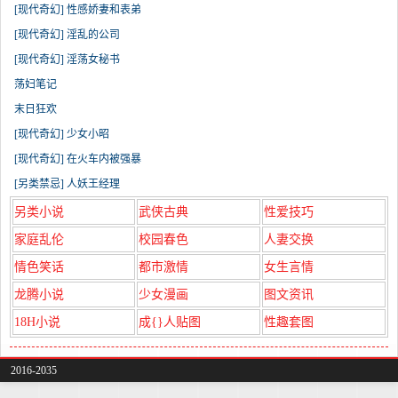
[现代奇幻] 性感娇妻和表弟
[现代奇幻] 淫乱的公司
[现代奇幻] 淫荡女秘书
荡妇笔记
末日狂欢
[现代奇幻] 少女小昭
[现代奇幻] 在火车内被强暴
[另类禁忌] 人妖王经理
另类小说
武侠古典
性爱技巧
家庭乱伦
校园春色
人妻交换
情色笑话
都市激情
女生言情
龙腾小说
少女漫画
图文资讯
18H小说
成{}人贴图
性趣套图
2016-2035