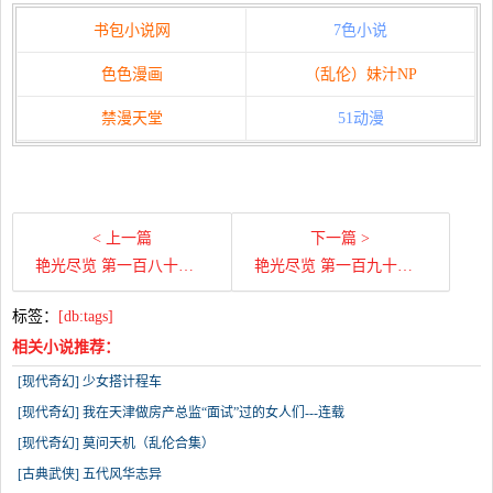
书包小说网
7色小说
色色漫画
（乱伦）妹汁NP
禁漫天堂
51动漫
< 上一篇
下一篇 >
艳光尽览 第一百八十九章 快叫我姑奶奶
艳光尽览 第一百九十三章 遇见蟒蛇
标签：
[db:tags]
相关小说推荐：
[现代奇幻] 少女搭计程车
[现代奇幻] 我在天津做房产总监“面试”过的女人们---连载
[现代奇幻] 莫问天机（乱伦合集）
[古典武侠] 五代风华志异