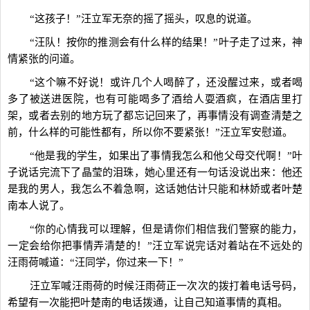
“这孩子！”汪立军无奈的摇了摇头，叹息的说道。
“汪队！按你的推测会有什么样的结果！”叶子走了过来，神
情紧张的问道。
“这个嘛不好说！或许几个人喝醉了，还没醒过来，或者喝
多了被送进医院，也有可能喝多了酒给人耍酒疯，在酒店里打
架，或者去别的地方玩了都忘记回来了，再事情没有调查清楚之
前，什么样的可能性都有，所以你不要紧张！”汪立军安慰道。
“他是我的学生，如果出了事情我怎么和他父母交代啊！”叶
子说话完流下了晶莹的泪珠，她心里还有一句话没说出来：他还
是我的男人，我怎么不着急啊，这话她估计只能和林娇或者叶楚
南本人说了。
“你的心情我可以理解，但是请你们相信我们警察的能力，
一定会给你把事情弄清楚的！”汪立军说完话对着站在不远处的
汪雨荷喊道：“汪同学，你过来一下！”
汪立军喊汪雨荷的时候汪雨荷正一次次的拨打着电话号码，
希望有一次能把叶楚南的电话拨通，让自己知道事情的真相。