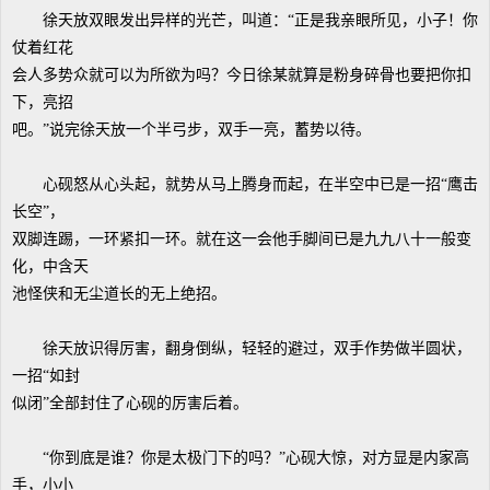
徐天放双眼发出异样的光芒，叫道：“正是我亲眼所见，小子！你
仗着红花
会人多势众就可以为所欲为吗？今日徐某就算是粉身碎骨也要把你扣
下，亮招
吧。”说完徐天放一个半弓步，双手一亮，蓄势以待。
心砚怒从心头起，就势从马上腾身而起，在半空中已是一招“鹰击
长空”，
双脚连踢，一环紧扣一环。就在这一会他手脚间已是九九八十一般变
化，中含天
池怪侠和无尘道长的无上绝招。
徐天放识得厉害，翻身倒纵，轻轻的避过，双手作势做半圆状，
一招“如封
似闭”全部封住了心砚的厉害后着。
“你到底是谁？你是太极门下的吗？”心砚大惊，对方显是内家高
手，小小