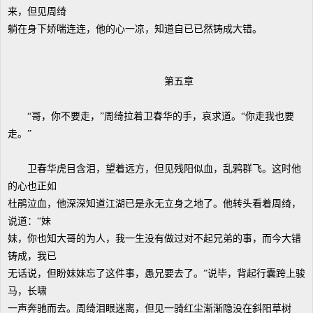
来，但见周绮
躺在身下娇喘连连，他的心一凉，知道自已已然铸成大错。
第五章
“哥，你不要走，”周绮拉着卫春华的手，哀求道。“你走我也要
走。”
卫春华虎目含泪，望着远方，但见残阳似血，乱鸦群飞。这时他
的心也正如
杜鹃泣血，他深深知道江湖已是永无立身之地了。他转头看着周绮，
说道：“妹
妹，你也知大哥的为人，我一生没有做过对不起兄弟的事，而今大错
铸成，我已
无话说，但盼妹妹忘了这件事，愚兄要去了。”说毕，背起行囊跨上骏
马，长啸
一声奔驰而去。周绮泪眼迷离，但见一骑红尘渐渐隐没在斜阳草树