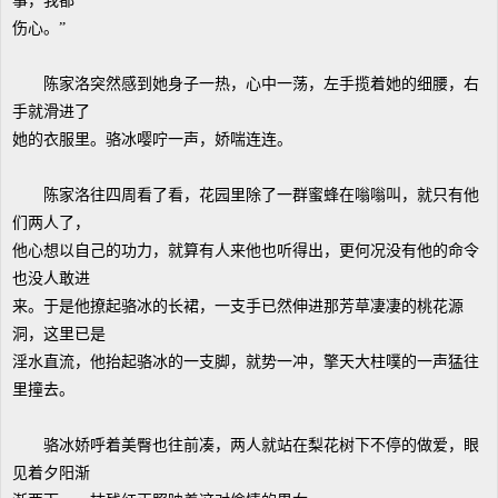
事，我都
伤心。”
陈家洛突然感到她身子一热，心中一荡，左手揽着她的细腰，右
手就滑进了
她的衣服里。骆冰嘤咛一声，娇喘连连。
陈家洛往四周看了看，花园里除了一群蜜蜂在嗡嗡叫，就只有他
们两人了，
他心想以自己的功力，就算有人来他也听得出，更何况没有他的命令
也没人敢进
来。于是他撩起骆冰的长裙，一支手已然伸进那芳草凄凄的桃花源
洞，这里已是
淫水直流，他抬起骆冰的一支脚，就势一冲，擎天大柱噗的一声猛往
里撞去。
骆冰娇呼着美臀也往前凑，两人就站在梨花树下不停的做爱，眼
见着夕阳渐