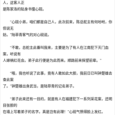
人，这客人正
是陈家洛的贴身书僮心砚。
“心砚小弟，咱们都是自己人，此次前来，陈总舵主有何吩咐，你
但说无
妨。”陆菲青客气的对心砚说。
“不敢，总舵主此番叫我来，主要是为了有人在江南犯下灭门血
案，听说有
人嫁祸红花会。弟子此行便是为此而来。顺路前来探望前辈。”
“哦，我也听说了此事，竟有人敢如此大胆，我前日已叫钟楚雄去
查此案
了。”钟楚雄出身武当，是陆菲青的记名弟子。
“弟子此来还有一目的，就是有人在福建犯下一系列采花案，还明
目张胆的
在墙上写着弟子的名字。真是岂有此理！”心砚气愤得脸上发红。