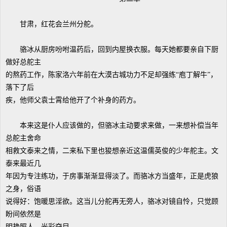
甘肃，红花会兰州分舵。
骆冰从厨房吩咐温药后，回到内屋换衣服。每天她都要亲自下厨
做好总舵主
的熬药工作，陈家洛六年前在大漠古城功力不足却强练“庖丁解牛”，
落下了后
疾，他师父袁士霄给他开了个补身的药方。
本来这是仆人应该做的，但骆冰主动要求来做，一来想补偿当年
总舵主舍命
相救文泰来之情，二来私下里也狻想亲近这温儒英俊的少年舵主。文
泰来最近几
年因为专注练功，于房事渐渐显得淡了。而骆冰方当盛年，正是虎狼
之身，俗语
说得好：饱暖思淫欲。这当儿分舵再无旁人，骆冰对镜自怜，只觉顾
盼间依然是
明艳照人，光彩夺目。