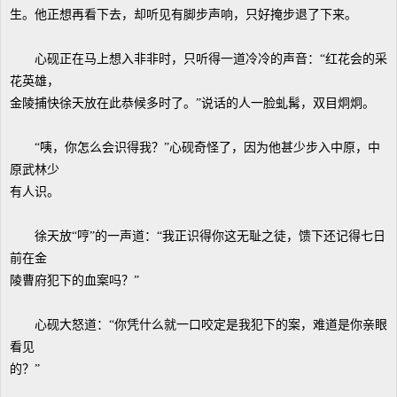
生。他正想再看下去，却听见有脚步声响，只好掩步退了下来。
心砚正在马上想入非非时，只听得一道冷冷的声音：“红花会的采
花英雄，
金陵捕快徐天放在此恭候多时了。”说话的人一脸虬髯，双目炯炯。
“咦，你怎么会识得我？”心砚奇怪了，因为他甚少步入中原，中
原武林少
有人识。
徐天放“哼”的一声道：“我正识得你这无耻之徒，馈下还记得七日
前在金
陵曹府犯下的血案吗？”
心砚大怒道：“你凭什么就一口咬定是我犯下的案，难道是你亲眼
看见
的？”