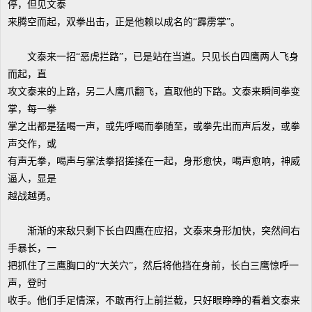
停，但见文泰
来腾空而起，双拳出击，正是他赖以成名的“霹雳掌”。
文泰来一招“恶虎拦路”，已是站在当道。只见长白四鹰两人飞身
而起，直
攻文泰来的上路，另二人鹰爪翻飞，直取他的下路。文泰来瞬间拳变
掌，每一拳
掌之出都是猛喝一声，或先呼喝而拳随至，或拳先出而声后发，或拳
声交作，或
有声无拳，喝声与掌法拳招搓揉在一起，身形愈快，喝声愈响，神威
逼人，显是
越战越勇。
渐渐的来敌只剩下长白四鹰在应招，文泰来身形加快，突然间右
手暴长，一
把抓住了三鹰胸口的“大关穴”，然后将他挡在身前，长白三鹰惊呼一
声，登时
收手。他们手足情深，不敢再行上前拦截，只好眼睁睁的看着文泰来