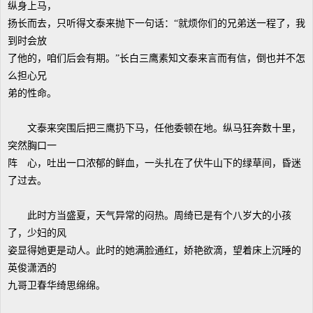
纵身上马，
扬长而去，只听得文泰来抛下一句话：“就烦你们的兄弟送一程了，我
到时会放
了他的，咱们后会有期。”长白三鹰素知文泰来言而有信，倒也并不怎
么担心兄
弟的性命。
文泰来突围后把三鹰扔下马，任他委顿在地。纵马狂奔数十里，
突然胸口一
阵 心，吐出一口浓郁的鲜血，一头扎在了伏牛山下的绿草间，昏迷
了过去。
此时方当盛夏，天气异常的闷热。周绮已是有个八岁大的小孩
了，少妇的风
姿显得她更是动人。此时的她满脸通红，娇艳欲滴，望着床上沉睡的
英俊潇洒的
九哥卫春华绮思绵绵。