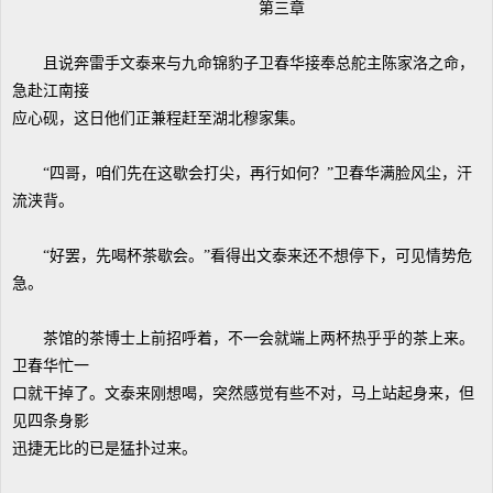
第三章
且说奔雷手文泰来与九命锦豹子卫春华接奉总舵主陈家洛之命，
急赴江南接
应心砚，这日他们正兼程赶至湖北穆家集。
“四哥，咱们先在这歇会打尖，再行如何？”卫春华满脸风尘，汗
流浃背。
“好罢，先喝杯茶歇会。”看得出文泰来还不想停下，可见情势危
急。
茶馆的茶博士上前招呼着，不一会就端上两杯热乎乎的茶上来。
卫春华忙一
口就干掉了。文泰来刚想喝，突然感觉有些不对，马上站起身来，但
见四条身影
迅捷无比的已是猛扑过来。