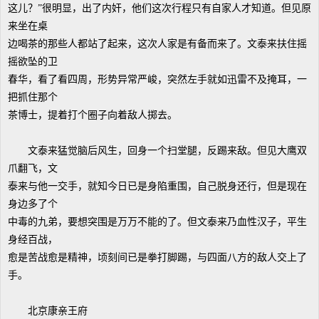
这儿？”很明显，出了内奸，他们这次行程只有自家人才知道。但见原
来坐在桌
边喝茶的那些人都站了起来，这次人家是有备而来了。文泰来扶住摇
摇欲坠的卫
春华，看了看四周，形势异常严峻，突然左手就如迅雷不及掩耳，一
把抓住那个
茶博士，提着打个圈子向着敌人掷去。
文泰来猛觉脑后风生，回身一个扫堂腿，反踢来敌。但见大鹰双
爪翻飞，文
泰来与他一交手，就知今日已是身陷重围，自己脱身还行，但是现在
身边多了个
中毒的九弟，要想突围是万万不能的了。但文泰来乃血性汉子，平生
身经百战，
愈是苦战愈是精神，顷刻间已是拳打脚踢，与四面八方的敌人交上了
手。
北京康亲王府