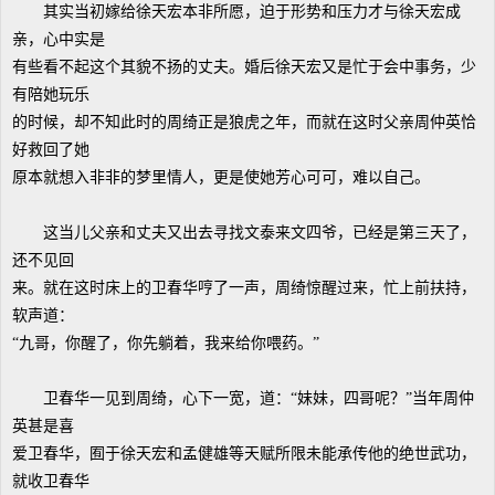
其实当初嫁给徐天宏本非所愿，迫于形势和压力才与徐天宏成
亲，心中实是
有些看不起这个其貌不扬的丈夫。婚后徐天宏又是忙于会中事务，少
有陪她玩乐
的时候，却不知此时的周绮正是狼虎之年，而就在这时父亲周仲英恰
好救回了她
原本就想入非非的梦里情人，更是使她芳心可可，难以自己。
这当儿父亲和丈夫又出去寻找文泰来文四爷，已经是第三天了，
还不见回
来。就在这时床上的卫春华哼了一声，周绮惊醒过来，忙上前扶持，
软声道：
“九哥，你醒了，你先躺着，我来给你喂药。”
卫春华一见到周绮，心下一宽，道：“妹妹，四哥呢？”当年周仲
英甚是喜
爱卫春华，囿于徐天宏和孟健雄等天赋所限未能承传他的绝世武功，
就收卫春华