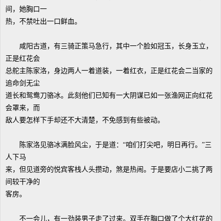
间，她胸口一
热，不禁吐出一口鲜血。
咸阳古道，有三骑正策马急行，其中一个脸如冠玉，长身玉立，
正是红花会
总舵主陈家洛，身边两人一着道装，一着红衣，正是红花会二当家的
追命剑无尘
道长和鸳鸯刀骆冰。此刻他们已知有一大阴谋已如一张渔网正向红花
会罩来，而
敌人要怎样下手却还不大清楚，不免感到有些被动。
陈家洛见骆冰满脸风尘，于是道：“咱们打尖吧，明日再行。”三
人下马
来，但见道旁的悦宾客栈人头攒动，煞是热闹。于是要店小二挑了两
间较干净的
客房。
不一会儿，有一劲装男子走了过来。双手在胸口做了个大红花的