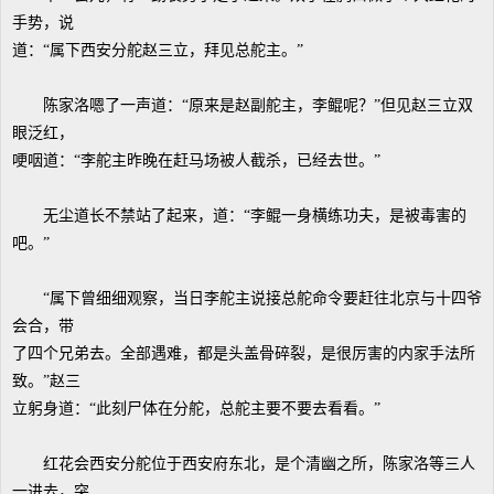
手势，说
道：“属下西安分舵赵三立，拜见总舵主。”
陈家洛嗯了一声道：“原来是赵副舵主，李鲲呢？”但见赵三立双
眼泛红，
哽咽道：“李舵主昨晚在赶马场被人截杀，已经去世。”
无尘道长不禁站了起来，道：“李鲲一身横练功夫，是被毒害的
吧。”
“属下曾细细观察，当日李舵主说接总舵命令要赶往北京与十四爷
会合，带
了四个兄弟去。全部遇难，都是头盖骨碎裂，是很厉害的内家手法所
致。”赵三
立躬身道：“此刻尸体在分舵，总舵主要不要去看看。”
红花会西安分舵位于西安府东北，是个清幽之所，陈家洛等三人
一进去，突