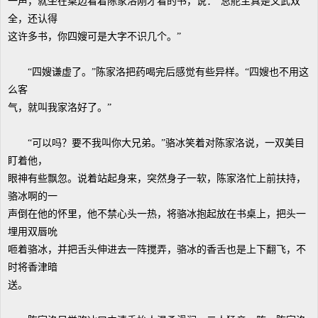
一声，就坐在桌边看着陈家洛刚才看的书，说：“总舵主真是文武双
全，还认得
这许多书，你四嫂可是大字不识几个。”
“四嫂谦虚了。”陈家洛把药喝完后感觉有些异样。“四嫂也不用这
么客
气，就叫我家洛好了。”
“可以吗？要不我叫你大兄弟。”骆冰笑着对陈家洛说，一双美目
盯着他，
眼神有些飘忽。说着站起身来，突然身子一软，陈家洛忙上前扶持，
骆冰啊的一
声倒在他的怀里，他不禁心头一热，将骆冰抱起放在书桌上，把头一
埋用双唇吮
咂着骆冰，并把舌头伸进去一阵搅弄，骆冰的香舌也是上下翻飞，不
时将香津暗
送。