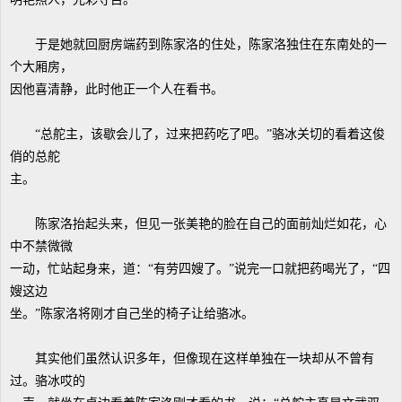
于是她就回厨房端药到陈家洛的住处，陈家洛独住在东南处的一
个大厢房，
因他喜清静，此时他正一个人在看书。
“总舵主，该歇会儿了，过来把药吃了吧。”骆冰关切的看着这俊
俏的总舵
主。
陈家洛抬起头来，但见一张美艳的脸在自己的面前灿烂如花，心
中不禁微微
一动，忙站起身来，道：“有劳四嫂了。”说完一口就把药喝光了，“四
嫂这边
坐。”陈家洛将刚才自己坐的椅子让给骆冰。
其实他们虽然认识多年，但像现在这样单独在一块却从不曾有
过。骆冰哎的