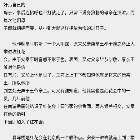
奸污自己的
母亲，事后连招呼也不打就走了，只留下满身狼籍的母亲在哭泣。而
每次他们母
子俩就相拥而哭，从小到大就这样相依为命的过日子。
他昨晚亲耳聆听了一个大阴谋，原来父亲康亲王奉干隆之命正大
举进攻红花
会。由于安泰平时喜怒不形于色，表面上又对父亲毕恭毕敬，康亲王
爷对他是信
任有加，又加上他是世子，王府上上下下都知道他就是将来的康亲
王，所以他所
到之处无异于王爷亲至。可又有谁知道，他其实也是红花会中的一
员，几年前他
在南游岳麓时结识了红花会十四当家的余鱼同，两人倾盖相交，安泰
在他的指引
下当即加入了红花会。
春晖楼是红花会在北京的一个联络点。安泰一进去就马上到二楼