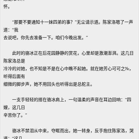
怀。
“那要不要通知十一妹四弟的事？”无尘请示道。陈家洛嗯了一声
道：“我
去说吧，你先去准备一下。咱们今晚出发。”
此时的骆冰正在后花园静静的赏花，心里却是激潮澎湃。这几日
陈家洛总是
冷冷的对她，也不知是不是在心中瞧不起她。就在她芳心可可之№，
听得后面有
细微的脚步声，她不用回头也听得出是总舵主。
一支手轻轻的搭在骆冰肩上，一句温柔的声音在耳边回响：“四
嫂，这几日
辛苦你了。”
骆冰不禁泪从中来，夺眶而出，她一转身，反手抱住陈家洛，哭
道：“这几