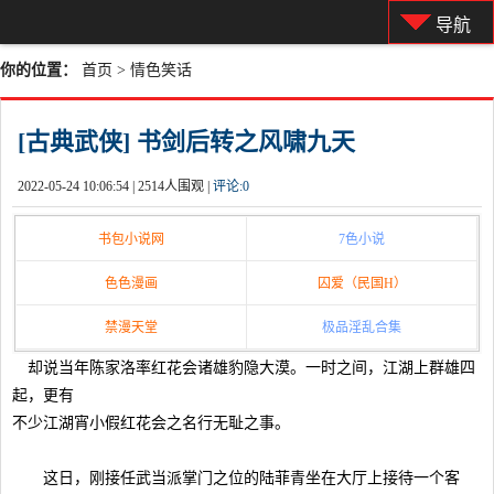
导航
你的位置：
首页
>
情色笑话
[古典武侠] 书剑后转之风啸九天
2022-05-24 10:06:54 |
2514人围观 |
评论:
0
书包小说网
7色小说
色色漫画
囚爱（民国H）
禁漫天堂
极品淫乱合集
却说当年陈家洛率红花会诸雄豹隐大漠。一时之间，江湖上群雄四
起，更有
不少江湖宵小假红花会之名行无耻之事。
这日，刚接任武当派掌门之位的陆菲青坐在大厅上接待一个客