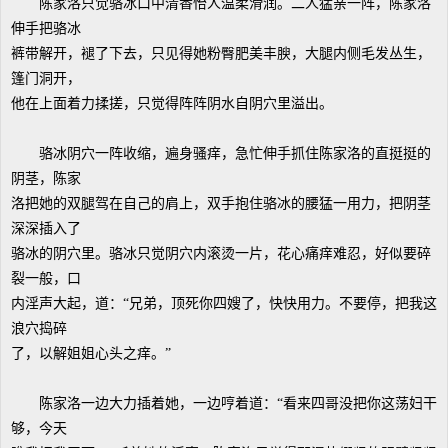
陈家洛只觉骆冰口中清香怡人温柔滑润。二人猛亲一阵，陈家洛
伸手把骆冰
裤带解开，褪了下去，只见得她粉臀肥美丰腴，大腿内侧毛发丛生，
篷门洞开，
他在上面着力揉搓，只觉得阵阵阴水自阴穴里溢出。
骆冰阴穴一阵收缩，遍身骚痒，急忙伸手抓住陈家洛的直挺挺的
阴茎，陈家
洛把她的双腿驾在自己的肩上，双手抱住骆冰的腰猛一用力，把阴茎
深深插入了
骆冰的阴穴里。骆冰只觉阴穴内滚烫一片，花心痛痒难忍，好似要碎
裂一般，口
内淫声大起，道：“兄弟，顶死你四嫂了，快快用力。不要停，把我这
浪穴捣碎
了，以解姐姐心头之痒。”
陈家洛一边大力插着她，一边哼着道：“看来四哥没把你这荡妇干
够，今天