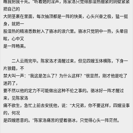
瞧我把我干死。”听着她的淫声，陈家洛只觉得那湿热绷紧的阴壁紧紧
把自己的
大阴茎裹在里面，每次抽顶都是一阵的快美，心头兴奋之极，猛一挺
身，就把一
股湿热的精液悉数射入了骆冰的浪穴里。骆冰只觉阴中一热，头晕目
眩，心中又
是一阵畅美。
二人云雨完毕。陈家洛才清醒过来，但见四嫂玉体横陈，下身一
片狼籍，不
禁大叫一声：“我这是怎么了？为什么这样？”很显然，刚才他是吃了
迷药了，
要不然以他的定力不可能做出这种不伦之事的。骆冰好一阵才醒过
来，见陈家洛
痛不欲生，急忙上前去安抚他，说：“大兄弟，你不要这样，四嫂没事
的，何况
是四嫂愿意的。”陈家洛痛苦的望着骆冰，只觉得心头一阵茫然。