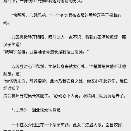
渐西下，一抹残红正照映着这对偷情的男女。
“快醒醒，心砚兄弟。”一个身穿皂布衣服的黄脸汉子正摇着心
砚。
心砚微微睁开眼睛，眼前此人一点不识，看到心砚满脸狐疑，那
汉子笑道：
“我叫钟楚雄，武当陆菲青道长是我授业恩师。”
心砚登时心下释然，忙站起身来就要行礼，钟楚雄摁住他不让他
起身，道：
“你伤势未愈，静养要紧。此地乃我安身之处，你安心在此养伤，我已
经通知了
贵会杭州分舵吴长富舵主。”心砚心下大宽，眼睛闭上就沉沉睡去了。
与此同时，湖北浠水洗马畈。
一个红衣少妇正在一个茅屋煎药，此女子浓眉大眼，面目姣好，