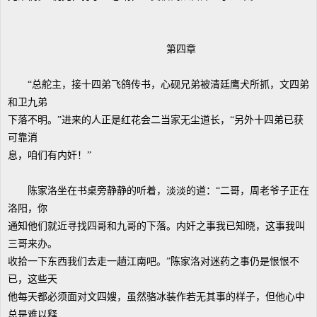
第四章
“总舵主，接十四弟飞鸽传书，心砚兄弟被清廷鹰犬所抓，文四弟
和卫九弟
下落不明。”进来的人正是红花会二当家无尘道长，“另外十四弟已获
可靠消
息，咱们有内奸！”
陈家洛坐在书桌旁静静的听着，淡淡的道：“二哥，周老爷子正在
洛阳，你
通知他们就近寻找四哥和九哥的下落。内奸之事我已知晓，这事我叫
三哥来办。
收拾一下东西我们去走一趟江南吧。”陈家洛对迷药之事仍是恨恨不
已，这些天
他每天都必须面对文四嫂，虽然骆冰装作若无其事的样子，但他心中
总是难以释