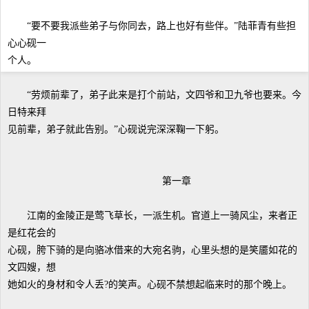
“要不要我派些弟子与你同去，路上也好有些伴。”陆菲青有些担
心心砚一
个人。
“劳烦前辈了，弟子此来是打个前站，文四爷和卫九爷也要来。今
日特来拜
见前辈，弟子就此告别。”心砚说完深深鞠一下躬。
第一章
江南的金陵正是莺飞草长，一派生机。官道上一骑风尘，来者正
是红花会的
心砚，胯下骑的是向骆冰借来的大宛名驹，心里头想的是笑靥如花的
文四嫂，想
她如火的身材和令人丢?的笑声。心砚不禁想起临来时的那个晚上。