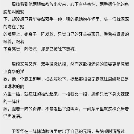
周绮看到他两眼如欲放出火来，心下有些害怕，两手摁住他的肩
膀想叫他躺
下，却没想卫春华突然双手一伸，猛的把她抱在怀里，头一低就深深
的吻在了她
的嘴唇上，她身子一阵发软，只觉自己的牙关被顶开，香舌被紧紧的
咂着，跟着
下身感觉一阵清凉，却是已被除下亵裤。
周绮又羞又喜，双手微微抗拒，然而这欲拒还迎的美姿更是惹起
卫春华的淫
欲，他一个霸王卸甲，把衣服脱下，提起那根巨无霸就往周绮那已是
湿淋淋的阴
穴里一插，就疯狂的抽动起来，一招狠比一招，周绮只觉下身火辣辣
的一阵疼
痛，跟着一阵的奇痒，不禁发出了浪叫声，一间茅屋里就这样充斥着
淫声浪语。
卫春华在一阵惊涛骇浪里射出了自己的元精，头脑顿时清醒过