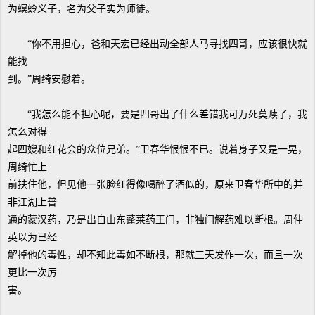
为螟蛉义子，名为父子实为师徒。
“你不用担心，爸和天宏已经出动全部人马寻找四哥，应该很快就
能找
到。”周绮安慰着。
“我怎么能不担心呢，要是四哥出了什么差错我可万死莫赎了，我
怎么对得
起四嫂和红花会的众位兄弟。”卫春华恨恨不已。说着身子又是一晃，
周绮忙上
前扶住他，但见他一张脸红得像喝醉了酒似的，原来卫春华所中的并
非江湖上普
通的蒙汉药，乃是出自山东蓬莱药王门，非独门解药难以断根。周仲
英以为已经
解掉他的毒性，却不知此毒如不断根，那就三天发作一次，而且一次
更比一次厉
害。