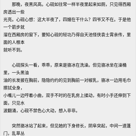
那晚，夜黑风高。心砚如往常一样半夜里起来如厕，只见得西厢
房透出一些
光亮。心砚心想：这大半夜了，四嫂在干什么？四爷又不在。于是他
一个箭步就
溜在西厢房的窗下，要知心砚的轻功乃得自天池怪侠袁士霄亲传，里
面的人根本
就听不到。
心砚探头一看，乖乖，原来是骆冰在洗澡。但见骆冰坐在澡桶
里，一头黑油
油的长发披在胸前，隐隐约约的见到胸前一对椒乳，骆冰一边用毛巾
擦拭全身，
小嘴儿一边哼着小曲，双手不时的在乳房上揉动，有时小手还伸到下
面，只见水
波翻涌，心砚不禁色心大动，想入非非。
突然骆冰站了起来，但见她的下身修长，阴阜突起，中间一道蓬
门，乱草丛