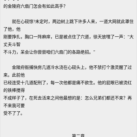
的金陵府六扇门怎会有如此高手？
就在心砚惊?未定时，两边树上跳下许多人来，一道大网就此罩住
了他，他
刚要挣扎，胸口一阵麻痒，已是被点住了穴道，徐天放嘿了一声：“大
丈夫斗智
不斗力，呆会让你尝尝咱们六扇门的各路绝招。”
金陵府衙捕快房几道冷水浇在心砚头上，他不禁打个激灵醒了过
来。此前他
已经连受十几道配刑了，每一次他都是痛不欲生。他的屁眼已被烫红
的铁棒搅得
不成样子了，在死去活来之间他最想的是：怎么兄弟们都还不来？再
不来我可要
受不了了。
第二章