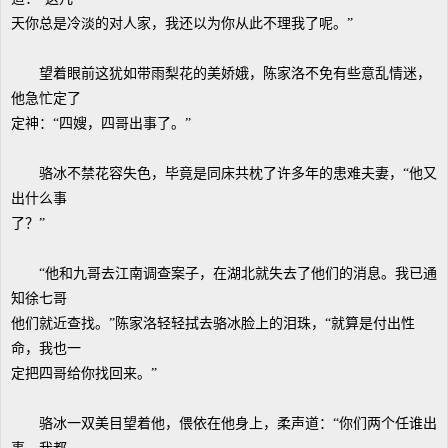
天你总是冷淡的对人家，我还以为你从此不理我了呢。”
望着眼前这犹如带雨梨花的美娇娥，陈家洛不免有些意乱情迷，
他急忙定了
定神：“四嫂，四哥出事了。”
骆冰不禁花容失色，毕竟是同床共枕了许多年的患难夫妻，“他又
出什么事
了？”
“他和九哥去江南调查案子，在湖北就失去了他们的消息。我已通
知徐七哥
他们就近查找。”陈家洛轻轻拭去骆冰脸上的泪珠，“就算是付出性
命，我也一
定把四哥给你找回来。”
骆冰一双美目望着他，偎依在他身上，柔声道：“你们两个任谁出