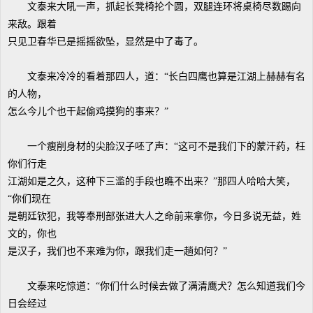
文泰来大吼一声，抓起长凳椅抡个圆，双腿连环将桌椅尽数踢向
来敌。跟着
只见卫春华已是摇摇欲坠，显然是中了毒了。
文泰来冷冷的看着那四人，道：“长白四鹰也算是江湖上赫赫有名
的人物，
怎么今儿个也干起偷鸡摸狗的事来？”
一个瘦削身材的尖脸汉子呸了声：“这可不是我们下的蒙汗药，枉
你们行走
江湖如是之久，这种下三滥的手段也瞧不出来？”那四人哈哈大笑，
“你们现在
是朝廷钦犯，我等奉刑部张进大人之命前来拿你，今日多说无益，姓
文的，你也
是汉子，我们也不来难为你，跟我们走一趟如何？”
文泰来吃惊道：“你们什么时候去做了满清鹰犬？怎么知道我们今
日会经过