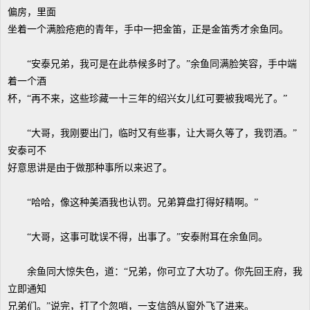
偏房，里面
坐着一个满脸疮疤的青年，手中一把金笛，正是金笛秀才余鱼同。
“安泰兄弟，我可是在此恭候多时了。”余鱼同满脸笑容，手中端
着一个酒
杯，“再不来，这些珍藏一十三年的绍兴女儿红可要被我喝光了。”
“大哥，我刚要出门，临时又有些事，让大哥久等了，我罚酒。”
安泰可不
好意思讲是由于做那种事所以来迟了。
“哈哈，像这种美酒我也认罚。兄弟算盘打得好精啊。”
“大哥，这事可耽误不得，出事了。”安泰附耳在余鱼同。
余鱼同大惊失色，道：“兄弟，你可立了大功了。你先回王府，我
立即通知
兄弟们。”说完，打了个忽哨，一支信鸽从窗外飞了进来。