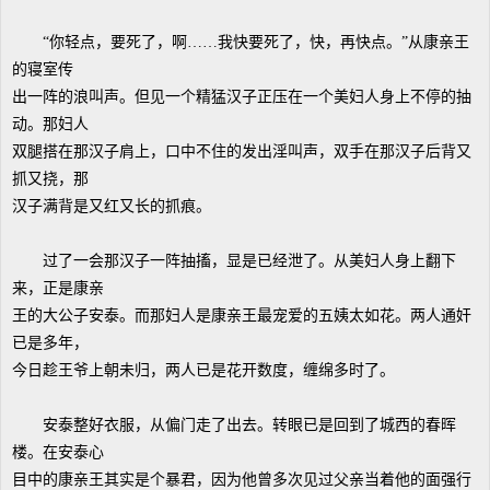
“你轻点，要死了，啊……我快要死了，快，再快点。”从康亲王
的寝室传
出一阵的浪叫声。但见一个精猛汉子正压在一个美妇人身上不停的抽
动。那妇人
双腿搭在那汉子肩上，口中不住的发出淫叫声，双手在那汉子后背又
抓又挠，那
汉子满背是又红又长的抓痕。
过了一会那汉子一阵抽搐，显是已经泄了。从美妇人身上翻下
来，正是康亲
王的大公子安泰。而那妇人是康亲王最宠爱的五姨太如花。两人通奸
已是多年，
今日趁王爷上朝未归，两人已是花开数度，缠绵多时了。
安泰整好衣服，从偏门走了出去。转眼已是回到了城西的春晖
楼。在安泰心
目中的康亲王其实是个暴君，因为他曾多次见过父亲当着他的面强行