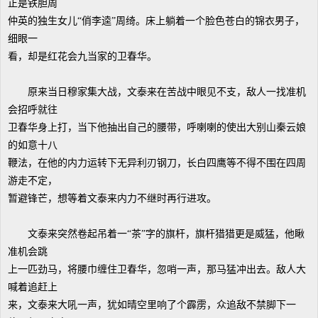
正是铁胆周
仲英的独生女儿“俏李逵”周绮。床上躺着一个脸色苍白的锦衣男子，
细眼一
看，却是红花会九当家的卫春华。
原来当日穆家集大战，文泰来在苦战中眼见不支，敌人一找准机
会招呼就往
卫春华身上打，当下他抽出自己的腰带，呼喇喇的使出大别山秦云娘
的如意十八
鞭法，在他的内力运转下无异利刃钢刀，长白四鹰等不得不围在四周
游走不定，
暂避锋芒，想等着文泰来内力不继时再行进攻。
文泰来突然卷起吊着一“茶”字的旗杆，旗杆猎猎更是威猛，他瞅
准机会跳
上一匹劲马，将腰巾缠住卫春华，忽哨一声，那马猛冲出去。敌人大
喊着追赶上
来，文泰来大吼一声，犹如晴空里响了个霹雳，众追敌不禁脚下一