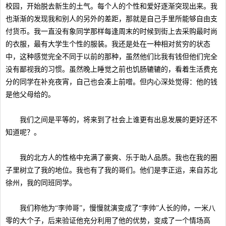
校园，开始脱去新生的土气。每个人的个性和爱好逐渐突现出来。我
也渐渐的发现我和别人的另外的差距，那就是自己手里所能够自由支
付货币。我一直没有象同学那样每逢周末的时候到街上去采购最时尚
的衣服，最有大学生个性的服装。我还是处在一种相对贫穷的状态
中，这种感觉完全不同于以前的那种，虽然他们比我有钱但他们完全
没有鄙视我的习惯。虽然晚上睡觉之前也饥肠辘辘的，看着生活费充
分的同学在补充夜宵，自己也会凑上前噌。但内心深处觉得：他的钱
是他父母给的。
我们之间是平等的，将来到了社会上谁更有出息发展的更好还不
知道呢？。
我的北方人的性格中充满了豪爽、乐于助人品质。我也在我的圈
子里树立了我的地位。我也有了我的哥们。他们是李正运，来自苏北
徐州，我的同班同学。
我们称他为“李帅哥”，慢慢就演变成了“李帅”人长的帅，一米八
零的大个子，后来验证他充分利用了他的优势，变成了一个情场高