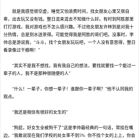
就是我感觉很空虚，睡觉又怕浪费时间，找女朋友心里又很自
卑，出去玩又没有钱。整日混来混去不知做什么好。有时到阿胜那里
打打游戏，我对游戏也不怎么感兴趣。不过他女朋友许林到是对我十
分热情，总是到水送茶得。可能觉得我是阿胜的哥们吧。没事时，李
帅总是游说我，“斗斗，找个女朋友玩玩吧，一个人没有意思得，整日
看录像过干瘾啊！”
“其实不是我不想找，我有我自己的想法，要找就要找一个能过一
辈子的人，我不是那种很随便的人”
“什么！一辈子，你想一辈子！谁跟你一辈子啊？”他不认同我的
观点。
“我还是相信有很好的女生的”
“狗屁，好女生全被狗干了”这是李帅最经典的一句话，常挂在嘴
边，“我敢说现在我们学校的处女率不到5%. 你不找个女的上上，你会