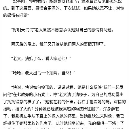
“没事的，你听我的，她感觉很舒服的，连她自己后来都怎么说
的。到了这层面，感情会更深的，下次试试，如果她执意不让，对你
的感情有问题”
“好明天试试”老大显然不愿意承认她对自己的感情有问题。
两天后的晚上，我们又开始从他们两人的事情开聊了。
“老大，搞掂了么，看人家老七！”
“哈哈，老大出马一个顶两，当然！”
“快说，快说如何搞顶的，说说过程，她是什么反映”我们一起发
问他“在七教旁的小石凳上，哼”老大清了清嗓子，为自己的成功露出
了扬扬得意的样子了，“她躺在我的怀里，我右手抱着她的肩，深情的
接吻，接了大约2 分钟她已经被我高超的吻技所征服了，浑身酥软
了，我乘机左手从下直上的探入她的怀里，当她反映过来时侯，我已
经抓住了她那柔软的乳房了。此时她想坐起来，我的嘴吧一下堵上了