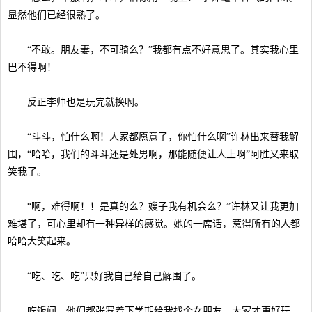
显然他们已经很熟了。
“不敢。朋友妻，不可骑么？”我都有点不好意思了。其实我心里
巴不得啊！
反正李帅也是玩完就换啊。
“斗斗，怕什么啊！人家都愿意了，你怕什么啊”许林出来替我解
围，“哈哈，我们的斗斗还是处男啊，那能随便让人上啊”阿胜又来取
笑我了。
“啊，难得啊！！是真的么？嫂子我有机会么？”许林又让我更加
难堪了，可心里却有一种异样的感觉。她的一席话，惹得所有的人都
哈哈大笑起来。
“吃、吃、吃”只好我自己给自己解围了。
吃饭间，他们都张罗着下学期给我找个女朋友，大家才更好玩