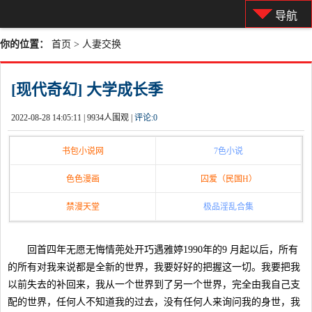
导航
你的位置：
首页
>
人妻交换
[现代奇幻] 大学成长季
2022-08-28 14:05:11 |
9934人围观 |
评论:
0
书包小说网
7色小说
色色漫画
囚爱（民国H）
禁漫天堂
极品淫乱合集
回首四年无愿无悔情蔸处开巧遇雅婷1990年的9 月起以后，所有
的所有对我来说都是全新的世界，我要好好的把握这一切。我要把我
以前失去的补回来，我从一个世界到了另一个世界，完全由我自己支
配的世界，任何人不知道我的过去，没有任何人来询问我的身世，我