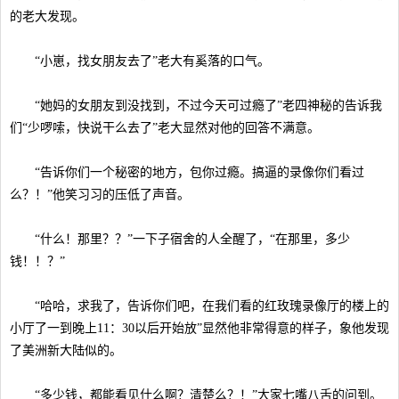
的老大发现。
“小崽，找女朋友去了”老大有奚落的口气。
“她妈的女朋友到没找到，不过今天可过瘾了”老四神秘的告诉我
们“少啰嗦，快说干么去了”老大显然对他的回答不满意。
“告诉你们一个秘密的地方，包你过瘾。搞逼的录像你们看过
么？！”他笑习习的压低了声音。
“什么！那里？？”一下子宿舍的人全醒了，“在那里，多少
钱！！？”
“哈哈，求我了，告诉你们吧，在我们看的红玫瑰录像厅的楼上的
小厅了一到晚上11：30以后开始放”显然他非常得意的样子，象他发现
了美洲新大陆似的。
“多少钱，都能看见什么啊？清楚么？！”大家七嘴八舌的问到。