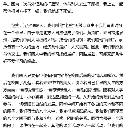
手。因为一次与外语系的打篮球，他与别人发生了摩擦，我上去一起
帮他把对方揍了一顿，我们就成了死党。
纪熊，辽宁铁岭人，我们叫他“老熊”无线二班由于我们军训时分
在一个班里，由于都是北方人自然也成了哥们。黄杰胜，来自福建泉
州，是我们中间大哥级的人物。按他们的习惯，我们喊他“阿胜”。家
承包有一个大的渔场，经济条件最好，人又豪爽。因此，我们都愿意
与他交往。我们四人中我的学习成绩最好，阿胜最差，可能家庭条件
好不爱学习的缘故。
我们四人只要有空便有阿胜掏钱在校园后面的火锅店和啤酒。然
后在校园了乱逛，看着来来往往的美女，谈论着自己系里的女生的方
方面面，谁的嘴最性感，谁的咪咪最大，谁的屁股很圆。随着对大学
校园的向往，小心翼翼，到适应周围的一切。从开始的羡慕到主动的
参与，一切都顺其自然的发展。同学中间开始有了各自的天地和不同
的圈子，我们宿舍的八个人中，我变得最活跃起来。我和我们同寝室
的八个之间不同与我和李帅、老熊、阿胜的关系。同宿舍都是一个班
的除了上课住宿在一起外，其他的课余活动很少一起活动，但我们的