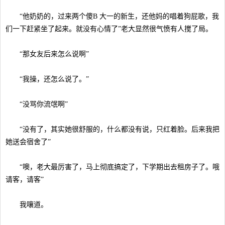
“他奶奶的，过来两个傻B 大一的新生，还他妈的唱着狗屁歌，我
们一下赶紧坐了起来。就没有心情了”老大显然很气愤有人搅了局。
“那女友后来怎么说啊”
“我操，还怎么说了。”
“没骂你流氓啊”
“没有了，其实她很舒服的，什么都没有说，只红着脸。后来我把
她送会宿舍了”
“噢，老大最厉害了，马上彻底搞定了，下学期出去租房子了。哦
请客，请客”
我嚷道。