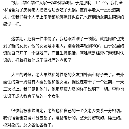
“对，请客请客”大家一起跟着起哄。于是那晚上1 ：00，我们全
体宿舍为了庆祝老大摸逼成功去吃了火锅。这件事老大一直说道期
末，使我们每个人闭上眼睛都能感觉好象自己也摸到她女朋友阴道的
感觉一样。
这学期，还有一件事情了，我也跟着蹭了一顿饭，就是阿胜也找
到了新的女友，他的女友是本地人，别看她年轻刚20岁，由于家里的
资助自己开了一个游戏厅，而且生意很活，阿胜就是经常打游戏时认
识的，打着打着他成了游戏厅的老板了。
大三的时候，老大果然和她性感的女友到外面租房子去了。去外
面住的第一周没有人看到他和他女友。据说连着干了一个星期，一天
三次以上。我们见到他时，他那筋疲力尽的样子说明了一切。李帅也
认识了成人教育学院的一个女生。
很快就被李帅搞定，老熊也和自己的一个女老乡关系十分密切。
我们宿舍也变得四分五裂了。准备考研的，整天打游戏的，睡觉的。
搞对象的。总之各忙各得了。