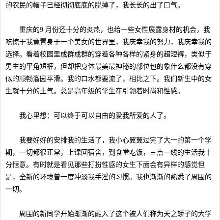
的农民的帽子已经彻彻底底的脱掉了，我长长的出了口气。
重庆的9 月份还十分的炎热，也给一些女性展露身材的机会，我
吃惊于我竟置身于一个美女的世界里，我庆幸我的努力，我庆幸我的
选择。看着校园里成群成群的穿着各种各样的紧身的超短裤，类似于
男生的平角短裤，但却把身体最美最神秘的部位包的象什么都没有穿
似的顺畅溜园平滑。我的口水都要流了，相比之下。我们新生中的女
生就十分的土气。总是高年级的学生在引领着时尚和性感。
我心里想：可以终于可以自由的爱我所爱的人了。
我要好好的安排我的生活了，我小心翼翼过完了大一的第一个学
期，一切都很正常，上课回宿舍，到食堂吃饭，三点一线的生活我十
分惬意。有时就是看见那些打扮性感的女生下面会有异样的感觉但
是，全新的环境曾一度冲淡我手淫的习惯。我也渐渐的熟悉了周围的
一切。
周围的新同学开始渐渐的融入了这个被人们称为天之轿子的大学