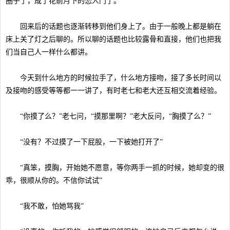
圈子了，成了花前月下的恋人门了。
回来后的话题也逐渐转移到他们身上了。由于一般晚上都是躺在
床上关了灯之后聊的。所以聊的话题也比较露骨和直接，他们也把我
们当自己人一样什么都讲。
今天到什么地方的时候拉手了，什么地方接吻，接了多长时间以
及接吻的感受等等都一一讲了，有时老七和老大还互相交流着经验。
“你摸了么？”老七问，“摸那里啊？”老大反问，“胸摸了么？”
“没有？不过摸了一下屁股，一下被她打开了”
“真笨，摸胸，开始她不愿意，等你两手一抓的时候，她却变的很
乖，很顺从你的。不信你试试”
“我不敢，怕她骂我”