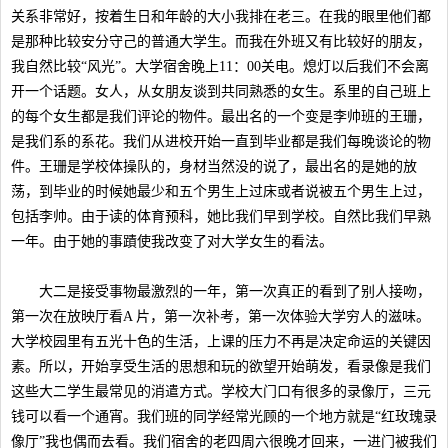
关系非常好，按着生日和年龄的大小我排在老三。在我的眼里他们都
是那种比较安分守己的普通大学生。而我在外班又有比较好的朋友，
我自然比较“风光”。大学宿舍晚上11：00关电。熄灯以后我们不会离
开一个话题。女人，从女朋友谈到共同熟悉的女生。系里的自己班上
的每个女生都是我们评论的物件。最出名的一个变是李帅班的王珊，
是我们系的系花。我们从进校开始一直到毕业都是我们每晚谈论的物
件。王珊是学校体操队的，身材当然没的说了，最出名的是她的放
荡，到毕业的时候她最少和五个男生上过床或者说被五个男生上过，
包括李帅。由于读的体育预科，她比我们早到学校。自然比我们早熟
一年。由于她的事蹟使我改变了对大学女生的看法。
大二是接受事物最激烈的一年，第一次真正的看到了别人接吻，
第一次在放映厅看A 片，第一次补考，第一次体验大学穷人的滋味。
大学校园里有五光十色的生活，上课的压力不再是决定命运的关键因
素。所以，开始享受生活的思想和玩的欲望开始萌发，看录像是我们
这些大二学生最常见的消遣方式。学校大门口有很多的录像厅，三元
钱可以看一个通宵。我们班的同学经常光顾的一个地方就是“红玫瑰录
像厅”我也偶而去看。我们宿舍的老四周六很晚才回来，一进门被我们