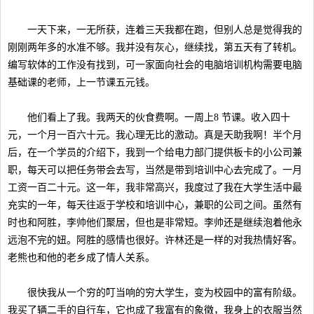
一天下来，一无所获，连着三天我都在跑，但别人总是觉得我的
刚刚两年多的水准不够。我并没有灰心，继续找，第五天有了转机。
编写软体的工作没有找到，可一家面向社会的电脑培训机构需要电脑
基础课的老师，上一节课五元钱。
他们看上了我。我两天的伙食费啊。一周上8 节课。收入四十
元，一个月一百六十元。我心理无比的激动。真是天助我啊！半个月
后，在一个学员的介绍下，我到一个给电力部门提供板卡的小公司兼
职，每天可以把任务带会去写，当然是带到培训中心去完成了。一月
工资一百二十元。这一年，我非常高兴，我度过了我在大学生活中最
充实的一年，每天往返于学校和培训中心，兼职的公司之间。虽然有
时也和阿胜，李帅他们聚居，但也是非常短。李帅还是继续泡着他永
远泡不完的妞。阿胜的感情也很好。许林还是一样的对我热情好客。
老熊也和他的老乡成了情人关系。
很快我从一个穷的叮当响的穷大学生，变为校园中的富有阶级。
我买了辆二手的自行车，它也成了我富有的象徵，我身上的衣服当然