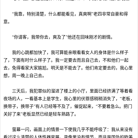
“我靠，特别清楚，什么都能看见，真爽啊”老四非常自豪和得
意。
“你请客，我带你去，爽及了”他还在回味刚才的剧情。
我的心跳都加快了，我可算能亲眼看看女人的身体是什么样子
了，下面有时什么样子了。我一定要去而且自己去，不和他们一起
去，免得看家大家尴尬。明天是不能去了。他们肯定要去的，我心里
想，周一晚上自己去。
三天后，我犯罪似的溜进了楼上的小厅，里面已经挤满了等着看
夜场的人，一看基本上是学生，我心里的伏罪感稍稍消失了，“老板，
换带子，换带子”有人已经等不及了，催促起来，“不要着急么。把门
关好了来”老板显然已经是轻车熟路了。
萤幕一闪，画面上的情景一下使我几乎不能呼吸了：我从来没有
看过这么清楚的人体性器官展，录像里没有情节，而且是国外的欧美