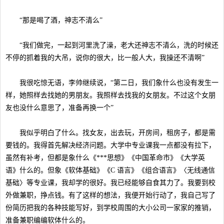
“那是喝了酒，神志不清么”
“我们做完，一起到河里洗了澡，老大还神志不清么，洗的时候还
不停的抓着我的大吊，说你的很大，比一般人大，我操还不清啊”
我很吃惊无语，李帅继续说，“第二日，我们象什么也没有发生一
样，她照样去找她的男朋友。我照样去找我的女朋友。不过这个女朋
友也没什么意思了，准备再换一个”
我似乎明白了什么。找女友，出去玩，开房间，租房子，都是需
要钱的。我得首先解决经济问题。大学中专业课我一点都没有拉下，
虽然有补考，但都是象什么《***思想》《中国革命市》《大学英
语》什么的。但象《软体基础》《C 语言》《组合语言》〈无线通信
基础〉等专业课，我却学的很好。我已经能够自食其力了。我要到校
外做兼职，挣点钱。有了这样的想法，我便开始行动了，我自己写了
份简历把我的各种技能写好，到学校周围的大小公司一家家的推销，
准备兼职编编软体什么的。