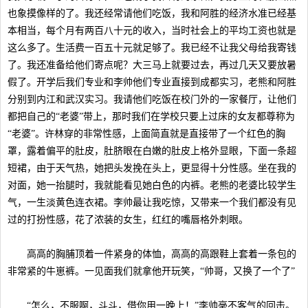
也象摸像样的了。我还经常请他们吃饭，我和阿胜的经济水准已经基
本相当，每个月有两百八十元的收入，当时社会上的平均工资也就是
这么多了。生活费一百五十元就足够了。我已经不让我父母给我寄钱
了。我还准备给他们寄点呢？大三马上就要过去，再过几天又要放暑
假了。开学后我们专业和李帅他们专业直接到成都实习，老熊和阿胜
分别到内江和武汉实习。我请他们吃饭在校门外的一家餐厅，让他们
都把自己的“老婆”带上，那时我们在学校只要上过床的女友都尊称为
“老婆”。许林穿的非常性感，上面简直就是直接带了一个红色的胸
罩，露着偏平的肚皮，肚脐眼在白嫩的肚皮上格外显眼，下面一条超
短裙，由于天气热，她把头发挽在头上，更显得十分性感。坐在我的
对面，她一抬腿时，我就能看见她白色的内裤。老熊的老婆比较学生
气，一生淡黄色连衣裙。李帅最让我吃惊，又带来一个我们都没有见
过的打扮性感，花了浓装的女生，红红的嘴唇格外刺眼。
高高的胸脯顶着一件紧身的体恤，高高的高跟鞋上套着一条包的
非常紧的牛崽裤。一见面我们就拿他开玩笑，“帅哥，又换了一个了”
“怎么，不服啊，斗斗，借你用一晚上！”李帅毫不客气的回击。