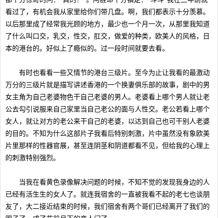
看过了，有机会我从家里给你们带几盘。啊，我们都表示十分羡慕。
以后那里成了经常我光顾的地方，最少也一个月一次，从那里我知道
了什么叫口交，乳交，性交，肛交，做爱的种类，欧美人的风格，日
本的港台的。好似上了瘾似的。过一段时间就要去看。
有时也看看一些又情节的港台三级片。至今为止让我看的最激动
万分的三级片就是描写讲述香港的一个换妻俱乐部的故事，剧中的男
女主角为自己老婆物色干自己老婆的男人。老婆看上哪个男人就让老
公去勾引说服来自己家里当自己老公的面与人性交。老公若看上哪个
女人，就让对方的老公来干自己的老婆，以达到自己也可干别人老婆
的目的。不知为什么这部片子我看后特别刺激，片中虽然没有象欧美
片里那样的性器官展，甚至连阴茎和阴道都看不见，但给我的心理上
的刺激特别强烈。
当我在看黄色录像解决问题的时候，不知不觉的发现我身边的人
已经有活生生的女人了。就连我宿舍的一直被我看不起的老七也谈朋
友了，大二接近结束的时候，我们宿舍有两个哥们已经离开了我们的