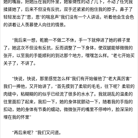
她的嘴唇，把她压在我的怀里，她象徵性的动了几下，不动了任凭我
揉搓她了，后来不但没有反抗，双手还紧紧的抱住我的脖子。鼻子了
轻轻发出了”恩，恩“的喘息声”我们没有一个人讲话，听着他会生会色
的讲着让人羡慕使人向往的情景。
“我后来一想，乾脆一不做二不休，手一下就伸进了她的裤子里
了，她这次不但没有反抗，反而调整了一下身体，使双腿能够微微的
张开，以至我的手能顺利的到达那个地方，嘿嘿怎么样。”老七开始买
关子了，不讲了。
“快说，快说，那里感觉怎么样”我们有开始催他了“老大真厉害”
我们一捧他，又开始讲了，“首先摸到了柔软的毛毛，往下呢？柔软的
肉缝中，粘糊糊的的似乎已经流了很多的水水了。我就胡乱的温柔的
往里面扣了起来，我扣一下，她的身体就颤动一下，随着我的手指的
扣动，她的身体有节奏的蠕动，微微张开的嘴里不停呻吟，脸深深的
埋在我的怀里”
“再后来呢？”我们又问道。