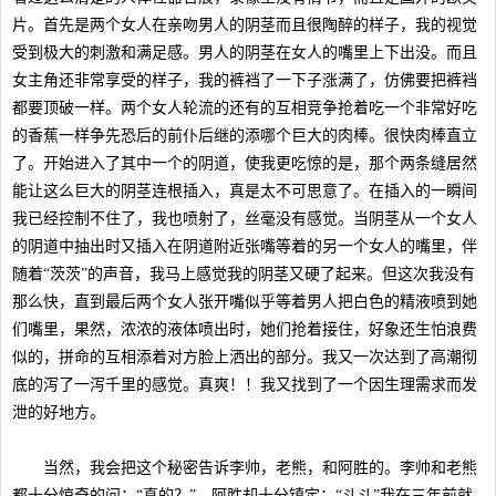
片。首先是两个女人在亲吻男人的阴茎而且很陶醉的样子，我的视觉
受到极大的刺激和满足感。男人的阴茎在女人的嘴里上下出没。而且
女主角还非常享受的样子，我的裤裆了一下子涨满了，仿佛要把裤裆
都要顶破一样。两个女人轮流的还有的互相竞争抢着吃一个非常好吃
的香蕉一样争先恐后的前仆后继的添哪个巨大的肉棒。很快肉棒直立
了。开始进入了其中一个的阴道，使我更吃惊的是，那个两条缝居然
能让这么巨大的阴茎连根插入，真是太不可思意了。在插入的一瞬间
我已经控制不住了，我也喷射了，丝毫没有感觉。当阴茎从一个女人
的阴道中抽出时又插入在阴道附近张嘴等着的另一个女人的嘴里，伴
随着“茨茨”的声音，我马上感觉我的阴茎又硬了起来。但这次我没有
那么快，直到最后两个女人张开嘴似乎等着男人把白色的精液喷到她
们嘴里，果然，浓浓的液体喷出时，她们抢着接住，好象还生怕浪费
似的，拼命的互相添着对方脸上洒出的部分。我又一次达到了高潮彻
底的泻了一泻千里的感觉。真爽！！我又找到了一个因生理需求而发
泄的好地方。
当然，我会把这个秘密告诉李帅，老熊，和阿胜的。李帅和老熊
都十分惊奇的问：“真的？”。阿胜却十分镇定：“斗斗”我在三年前就