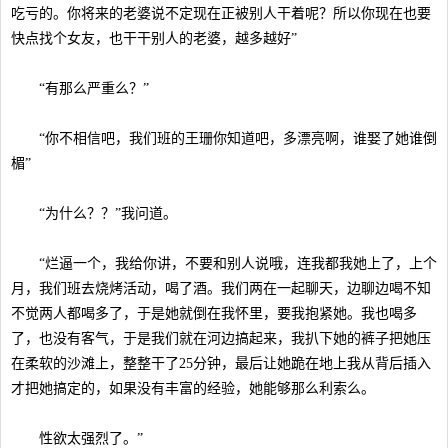
吃亏的。你将来的老婆说不定现在正被别人干着呢？所以你现在也要
快点找个女友，也干干别人的老婆，越多越好”
“有那么严重么？”
“你不相信吧，我们班的王珊你知道吧，多漂亮啊，谁娶了她谁倒
楣”
“为什么？？”我问道。
“烂逼一个，我给你讲，不要和别人说哦，连我都我她上了，上个
月，我们班去烧烤活动，喝了酒。我们两在一起聊天，边聊边喝不知
不觉两人都喝多了，于是她就倒在我怀里，要我抱紧她。我也喝多
了，也没有客气，于是我们就在河边搞起来，我扒下她的裤子把她压
在柔软的沙滩上，整整干了25分钟，最后让她跪在地上我从背后插入
才把她搞定的，如果没有丰富的经验，她能够那么利索么。
性欲太强烈了。”