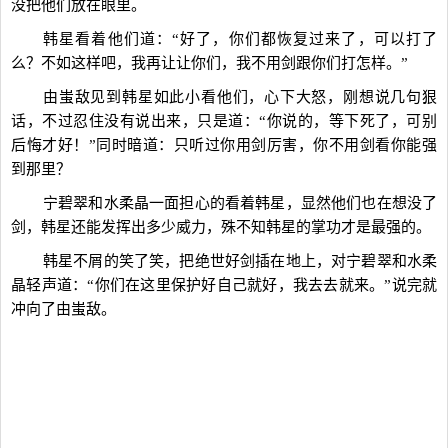
没把他们放在眼里。
韩星看着他们道：“好了，你们都恢复过来了，可以打了
么？不如这样吧，我再让让你们，我不用剑跟你们打怎样。”
由蚩敌见到韩星如此小看他们，心下大怒，刚想说几句狠
话，不过忍住没有说出来，只是道：“你说的，等下死了，可别
后悔才好！”同时暗道：只听过你用剑厉害，你不用剑看你能强
到那里？
宁碧翠和水柔晶一面担心的看着韩星，显然他们也在想没了
剑，韩星还能发挥出多少威力，殊不知韩星的掌功才是最强的。
韩星不屑的笑了笑，把绝世好剑插在地上，对宁碧翠和水柔
晶轻声道：“你们在这里保护好自己就好，我去去就来。”说完就
冲向了由蚩敌。