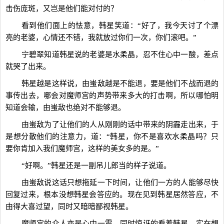
击伤庞斑，又岂是他们能对付的？
看到他们面上的怯意，韩星笑道：“好了，我今天讨了个漂
亮的老婆，心情还不错，我就放过你们一次，你们滚吧。”
宁碧翠知道韩星说的老婆是水柔晶，忍不住心中一酸，差点
就哭了出来。
韩星越是这样说，由蚩敌越是不能退，要是他们不战而退的
事传出去，哪会对魔师宫的声势带来多大的打击啊，所以哪怕明
知道会输，由蚩敌也绝对不能够退。
由蚩敌为了让他们的人从刚刚的话中带来的阴霾走出来，于
是想分散他们的注意力，道：“韩星，你不是喜欢水柔晶吗？只
要你肯加入我们魔师宫，这样的美女多的是。”
“好啊。”韩星还是一副吊儿郎当的样子说道。
由蚩敌说这话只想拖延一下时间，让他们一方的人能够尽快
回复过来，根本没想韩星会答应的。现在见到韩星居然答应，不
由得大喜过望，同时又暗暗鄙视韩星。
魔师宫的众人亦是心中一震，同时惊讶的看着韩星，实在想