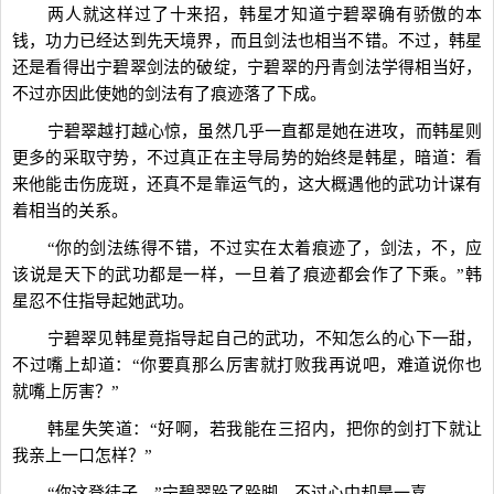
两人就这样过了十来招，韩星才知道宁碧翠确有骄傲的本
钱，功力已经达到先天境界，而且剑法也相当不错。不过，韩星
还是看得出宁碧翠剑法的破绽，宁碧翠的丹青剑法学得相当好，
不过亦因此使她的剑法有了痕迹落了下成。
宁碧翠越打越心惊，虽然几乎一直都是她在进攻，而韩星则
更多的采取守势，不过真正在主导局势的始终是韩星，暗道：看
来他能击伤庞斑，还真不是靠运气的，这大概遇他的武功计谋有
着相当的关系。
“你的剑法练得不错，不过实在太着痕迹了，剑法，不，应
该说是天下的武功都是一样，一旦着了痕迹都会作了下乘。”韩
星忍不住指导起她武功。
宁碧翠见韩星竟指导起自己的武功，不知怎么的心下一甜，
不过嘴上却道：“你要真那么厉害就打败我再说吧，难道说你也
就嘴上厉害？”
韩星失笑道：“好啊，若我能在三招内，把你的剑打下就让
我亲上一口怎样？”
“你这登徒子。”宁碧翠跺了跺脚，不过心中却是一喜。