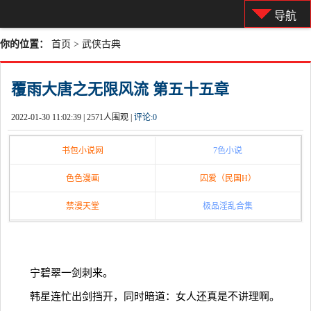
导航
你的位置：
首页
>
武侠古典
覆雨大唐之无限风流 第五十五章
2022-01-30 11:02:39 |
2571人围观 |
评论:
0
书包小说网
7色小说
色色漫画
囚爱（民国H）
禁漫天堂
极品淫乱合集
宁碧翠一剑刺来。
韩星连忙出剑挡开，同时暗道：女人还真是不讲理啊。