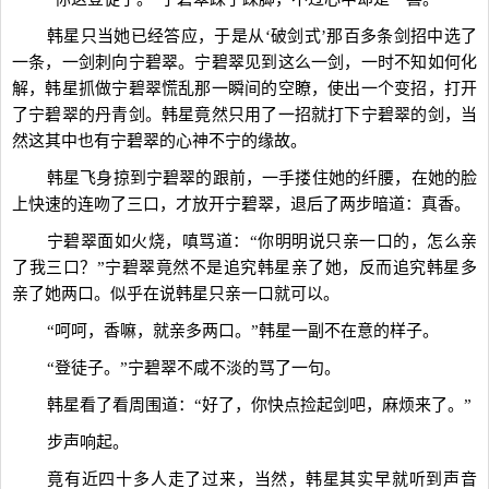
韩星只当她已经答应，于是从‘破剑式’那百多条剑招中选了
一条，一剑刺向宁碧翠。宁碧翠见到这么一剑，一时不知如何化
解，韩星抓做宁碧翠慌乱那一瞬间的空瞭，使出一个变招，打开
了宁碧翠的丹青剑。韩星竟然只用了一招就打下宁碧翠的剑，当
然这其中也有宁碧翠的心神不宁的缘故。
韩星飞身掠到宁碧翠的跟前，一手搂住她的纤腰，在她的脸
上快速的连吻了三口，才放开宁碧翠，退后了两步暗道：真香。
宁碧翠面如火烧，嗔骂道：“你明明说只亲一口的，怎么亲
了我三口？”宁碧翠竟然不是追究韩星亲了她，反而追究韩星多
亲了她两口。似乎在说韩星只亲一口就可以。
“呵呵，香嘛，就亲多两口。”韩星一副不在意的样子。
“登徒子。”宁碧翠不咸不淡的骂了一句。
韩星看了看周围道：“好了，你快点捡起剑吧，麻烦来了。”
步声响起。
竟有近四十多人走了过来，当然，韩星其实早就听到声音