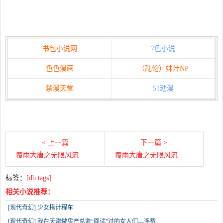
书包小说网
7色小说
色色漫画
（乱伦）妹汁NP
禁漫天堂
51动漫
< 上一篇
下一篇 >
覆雨大唐之无限风流 第五十七章
覆雨大唐之无限风流 第五十六章
标签：
[db:tags]
相关小说推荐：
[现代奇幻] 少女搭计程车
[现代奇幻] 我在天津做房产总监“面试”过的女人们---连载