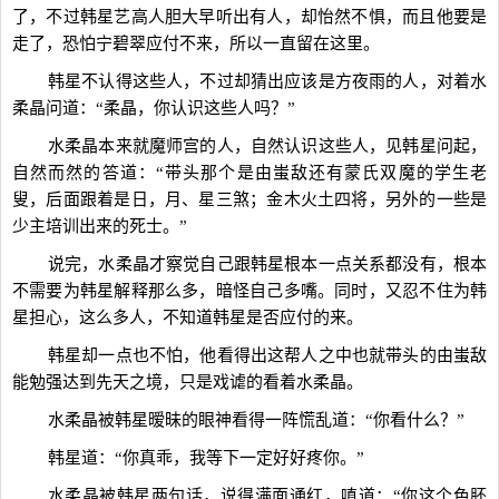
了，不过韩星艺高人胆大早听出有人，却怡然不惧，而且他要是
走了，恐怕宁碧翠应付不来，所以一直留在这里。
韩星不认得这些人，不过却猜出应该是方夜雨的人，对着水
柔晶问道：“柔晶，你认识这些人吗？”
水柔晶本来就魔师宫的人，自然认识这些人，见韩星问起，
自然而然的答道：“带头那个是由蚩敌还有蒙氏双魔的学生老
叟，后面跟着是日，月、星三煞；金木火土四将，另外的一些是
少主培训出来的死士。”
说完，水柔晶才察觉自己跟韩星根本一点关系都没有，根本
不需要为韩星解释那么多，暗怪自己多嘴。同时，又忍不住为韩
星担心，这么多人，不知道韩星是否应付的来。
韩星却一点也不怕，他看得出这帮人之中也就带头的由蚩敌
能勉强达到先天之境，只是戏谑的看着水柔晶。
水柔晶被韩星暧昧的眼神看得一阵慌乱道：“你看什么？”
韩星道：“你真乖，我等下一定好好疼你。”
水柔晶被韩星两句话，说得满面通红，嗔道：“你这个色胚