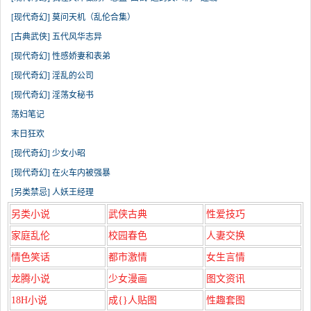
[现代奇幻] 莫问天机（乱伦合集）
[古典武侠] 五代风华志异
[现代奇幻] 性感娇妻和表弟
[现代奇幻] 淫乱的公司
[现代奇幻] 淫荡女秘书
荡妇笔记
末日狂欢
[现代奇幻] 少女小昭
[现代奇幻] 在火车内被强暴
[另类禁忌] 人妖王经理
另类小说
武侠古典
性爱技巧
家庭乱伦
校园春色
人妻交换
情色笑话
都市激情
女生言情
龙腾小说
少女漫画
图文资讯
18H小说
成{}人贴图
性趣套图