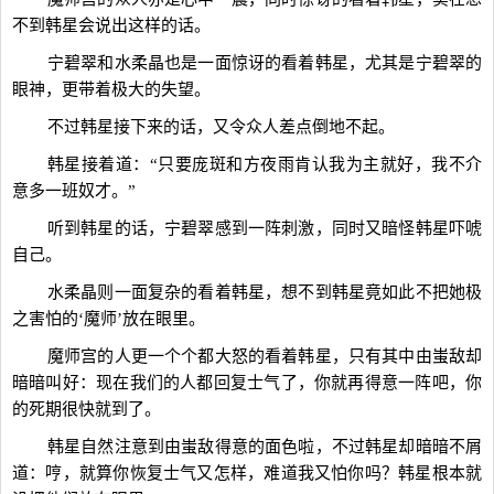
不到韩星会说出这样的话。
宁碧翠和水柔晶也是一面惊讶的看着韩星，尤其是宁碧翠的
眼神，更带着极大的失望。
不过韩星接下来的话，又令众人差点倒地不起。
韩星接着道：“只要庞斑和方夜雨肯认我为主就好，我不介
意多一班奴才。”
听到韩星的话，宁碧翠感到一阵刺激，同时又暗怪韩星吓唬
自己。
水柔晶则一面复杂的看着韩星，想不到韩星竟如此不把她极
之害怕的‘魔师’放在眼里。
魔师宫的人更一个个都大怒的看着韩星，只有其中由蚩敌却
暗暗叫好：现在我们的人都回复士气了，你就再得意一阵吧，你
的死期很快就到了。
韩星自然注意到由蚩敌得意的面色啦，不过韩星却暗暗不屑
道：哼，就算你恢复士气又怎样，难道我又怕你吗？韩星根本就