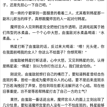
子，还是先担心一下自己吧。”
而一旁的宁碧翠则一面醋意的看着二人，尤其看到韩星那一
副吊儿郎当的样子，真想跟魔师宫的人一起对付韩星。
魔师宫众人见到韩星完全把他们当作透明，还调戏起属于她
们阵型的水柔晶，一个个心中大怒，由蚩敌对水柔晶喝道：“水
柔晶。。。”
韩星打断了由蚩敌的话，反过来大喝道：“喂！光头佬，你
在我面前喝我的女人？你这么不给面子？你想死啊！”
由蚩敌被韩星打断话语，心中大怒，又见到韩星的剑，认得
是韩星道：“韩星！别以为你打伤过主人，我们就会怕你。”
刚说完，由蚩敌就想打自己的嘴巴了，要知道韩星曾经击伤
庞斑的事，曾经一度成为魔师宫众人的心结，要不是后来庞斑杀
了历若海挽回了声誉，恐怕到现在都无法解开这个心结。现在他
旧事重提，岂不是等若帮韩星打击了自己一方的士气？
果然，由蚩敌一番话说出来，魔师宫众人的面上立刻出现了
几分怯意，要知道魔师宫里的人没有一个不怕庞斑的，韩星能够